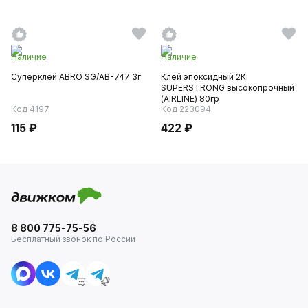
Наличие
Наличие
Суперклей ABRO SG/AB-747 3г
Клей эпоксидный 2К
SUPERSTRONG высокопрочный
(AIRLINE) 80гр
Код 4197
Код 223094
115 ₽
422 ₽
8 800 775-75-56
Бесплатный звонок по России