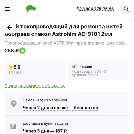
8 800 775-75-56
1
/
1
Клей токопроводящий для ремонта нитей
обогрева стекол Astrohim AC-9101 2мл
Токопроводящий клей ASTROhim предназначен для ремонта нитей обогрева заднего стекла автомобиля с повреждениями (разрывами) не более 2 см.
258 ₽
5.0
В наличии
Код товара:
30373
1 отзыв
Артикул:
ac9101
Посмотреть наличие в магазинах
Самовывоз из магазинов
Через 2 дня
и позже — бесплатно
Доставка в пункт выдачи
Через 3 дня
—
187 ₽