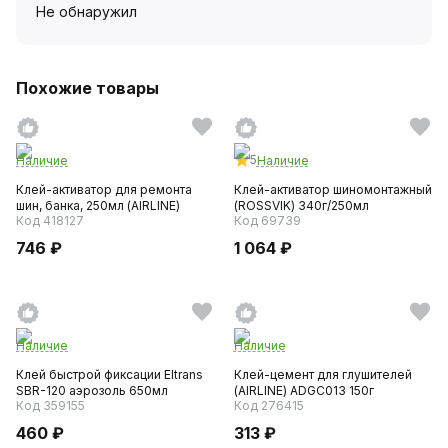
Не обнаружил
Похожие товары
5
Наличие
Наличие
Клей-активатор для ремонта
Клей-активатор шиномонтажный
шин, банка, 250мл (AIRLINE)
(ROSSVIK) 340г/250мл
Код 418127
Код 69739
746 ₽
1 064 ₽
Наличие
Наличие
Клей быстрой фиксации Eltrans
Клей-цемент для глушителей
SBR-120 аэрозоль 650мл
(AIRLINE) ADGC013 150г
Код 359155
Код 276415
460 ₽
313 ₽