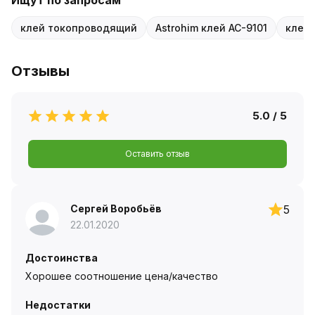
клей токопроводящий
Astrohim клей AC-9101
клей 
Отзывы
5.0 / 5
Оставить отзыв
Сергей Воробьёв
5
22.01.2020
Достоинства
Хорошее соотношение цена/качество
Недостатки