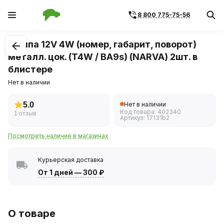
8 800 775-75-56
1
/
1
Лампа 12V 4W (номер, габарит, поворот)
металл. цок. (T4W / BA9s) (NARVA) 2шт. в
блистере
Нет в наличии
5.0
Нет в наличии
Код товара:
402340
1 отзыв
Артикул:
17131b2
Посмотреть наличие в магазинах
Курьерская доставка
От 1 дней
—
300 ₽
О товаре