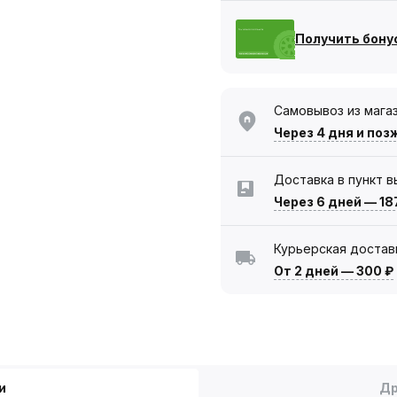
Получить бону
Самовывоз из мага
Через 4 дня
и поз
Доставка в пункт 
Через 6 дней
—
18
Курьерская достав
От 2 дней
—
300 ₽
и
Др