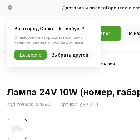
Доставка и оплата
Гарантии и во
Ваш город Санкт-Петербург?
По на
Каталог
От выбранного города зависят цены,
наличие товара и способы доставки
Да, верно
Выбрать другой
Главная
Каталог
Автосвет
Лампы накаливания
Лампа 24V 10W (номер, габар
Код товара:
324290
Артикул:
gy012411