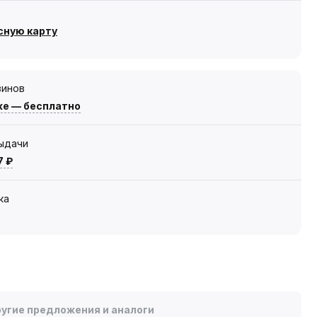
сную карту
зинов
же — бесплатно
выдачи
7 ₽
ка
угие предложения и аналоги