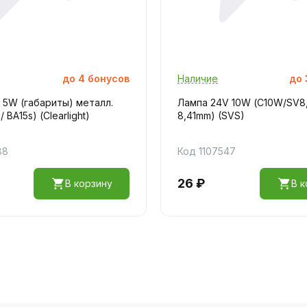
до
4
бонусов
Наличие
до
 5W (габариты) металл.
Лампа 24V 10W (С10W/SV8
/ BA15s) (Clearlight)
8,41mm) (SVS)
88
Код 1107547
26 ₽
В корзину
В к