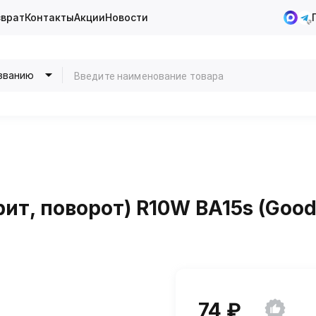
зврат
Контакты
Акции
Новости
званию
ит, поворот) R10W BA15s (Good
74 ₽