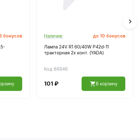
3
бонусов
Наличие
до
10
бонусов
,5-
Лампа 24V R1 60/40W P42d-11
тракторная 2х конт. (YADA)
Код 86946
101 ₽
орзину
В корзину