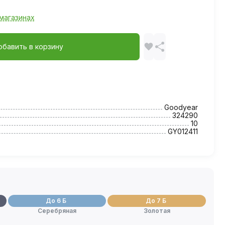
магазинах
обавить в корзину
Goodyear
324290
10
GY012411
До 6 Б
До 7 Б
Серебряная
Золотая