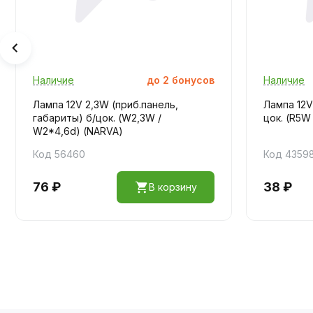
Наличие
до
2
бонусов
Наличие
Лампа 12V 2,3W (приб.панель,
Лампа 12V
габариты) б/цок. (W2,3W /
цок. (R5W 
W2*4,6d) (NARVA)
Код 56460
Код 4359
76 ₽
38 ₽
В корзину