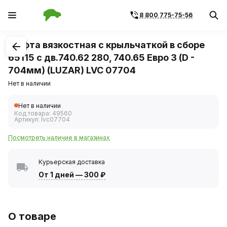
8 800 775-75-56
1
/
1
Муфта вязкостная с крыльчаткой в сборе
65115 с дв.740.62 280, 740.65 Евро 3 (D -
704мм) (LUZAR) LVC 07704
Нет в наличии
Нет в наличии
Код товара:
49560
Артикул:
lvc07704
Посмотреть наличие в магазинах
Курьерская доставка
От 1 дней
—
300 ₽
О товаре