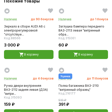
Похожие товары
Наличие
до
90
бонусов
Наличие
до
1
бонуса
Зеркало в сборе AUDI A6 с
Заглушка бампера переднего
электрорегулировкой
ВАЗ-2113 левая "витринный
"отсутствуе...
обра...
Код 88566
Код 315061
3 000 ₽
60 ₽
В корзину
В корзину
Уценка
Наличие
до
4
бонусов
Наличие
до
11
бонусов
Ручка двери внутренняя
Полка багажника ВАЗ-2110
ВАЗ-2112 задняя левая (ДЗА)
"витринный образец"
Код 216177
"витри...
Код 315093
510 ₽
159 ₽
391 ₽