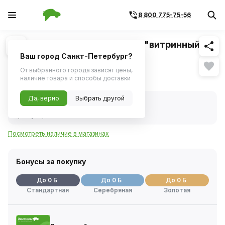
8 800 775-75-56
Похожие
1
/
1
Ободок фары ФГ122Б (ОСВАР "витринный
образец"
Ваш город Санкт-Петербург?
От выбранного города зависят цены,
Гарантия на уцененный товар 14 дней
наличие товара и способы доставки
Нет в наличии
Да, верно
Выбрать другой
Нет в наличии
Код товара:
239605
Артикул:
фг1223711321б
Посмотреть наличие в магазинах
Бонусы за покупку
До 0 Б
До 0 Б
До 0 Б
Стандартная
Серебряная
Золотая