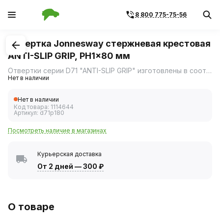
8 800 775-75-56
1
/
1
Отвертка Jonnesway стержневая крестовая
ANTI-SLIP GRIP, PH1x80 мм
Отвертки серии D71 "ANTI-SLIP GRIP" изготовлены в соответствии с требованиями стандарта DIN 5262, отвечают техническим условиям ГОСТ 17199-88.
Нет в наличии
Нет в наличии
Код товара:
1114644
Артикул:
d71p180
Посмотреть наличие в магазинах
Курьерская доставка
От 2 дней
—
300 ₽
О товаре