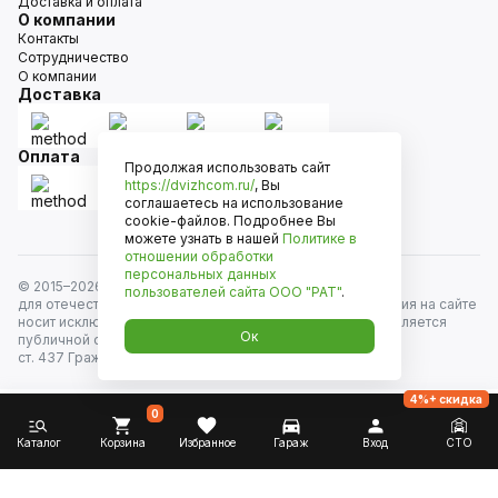
Доставка и оплата
О компании
Контакты
Сотрудничество
О компании
Доставка
Оплата
Продолжая использовать сайт
https://dvizhcom.ru/
, Вы
соглашаетесь на использование
cookie-файлов. Подробнее Вы
можете узнать в нашей
Политике в
отношении обработки
персональных данных
© 2015–
2026
Движком — сеть магазинов автозапчастей
пользователей сайта
ООО "РАТ"
.
для отечественных автомобилей и иномарок. Информация на сайте
носит исключительно информационный характер и не является
Ок
публичной офертой, определяемой положениями
ст. 437 Гражданского кодекса РФ. Все права защищены.
4%+ скидка
0
Каталог
Корзина
Избранное
Гараж
Вход
СТО