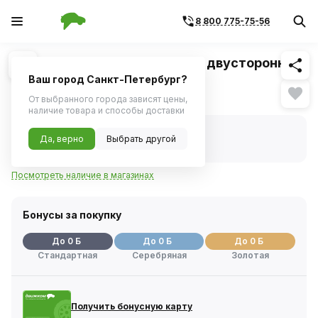
8 800 775-75-56
Похожие
1
/
2
Отвертка Ombra стержневая двусторонняя
ROUND GRIP, РН1,SL5x150 мм
Ваш город Санкт-Петербург?
Нет в наличии
От выбранного города зависят цены,
наличие товара и способы доставки
Нет в наличии
Да, верно
Выбрать другой
Код товара:
1114679
Артикул:
755115
Посмотреть наличие в магазинах
Бонусы за покупку
До 0 Б
До 0 Б
До 0 Б
Стандартная
Серебряная
Золотая
Получить бонусную карту