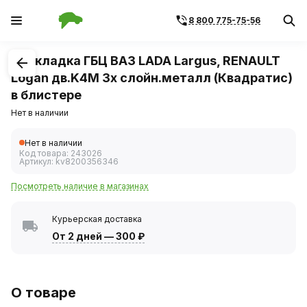
8 800 775-75-56
1
/
1
Прокладка ГБЦ ВАЗ LADA Largus, RENAULT
Logan дв.K4M 3х слойн.металл (Квадратис)
в блистере
Нет в наличии
Нет в наличии
Код товара:
243026
Артикул:
kv8200356346
Посмотреть наличие в магазинах
Курьерская доставка
От 2 дней
—
300 ₽
О товаре