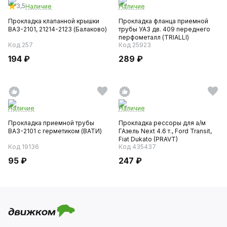
3,5
Наличие
Наличие
Прокладка клапанной крышки
Прокладка фланца приемной
ВАЗ-2101, 21214-2123 (Балаково)
трубы УАЗ дв. 409 переднего
перфометалл (TRIALLI)
Код 257
Код 25923
194 ₽
289 ₽
Наличие
Наличие
Прокладка приемной трубы
Прокладка рессоры для а/м
ВАЗ-2101 с герметиком (ВАТИ)
ГАзель Next 4.6 т., Ford Transit,
Fiat Dukato (PRAVT)
Код 19136
Код 435437
95 ₽
247 ₽