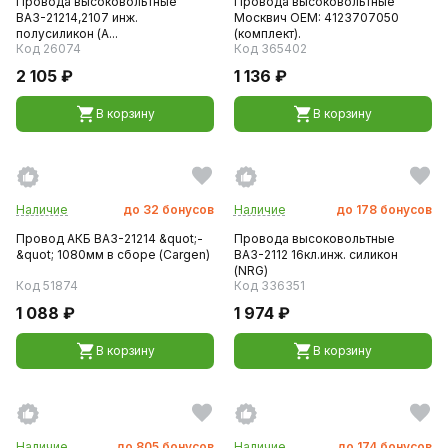
Провода высоковольтные
Провода высоковольтные
ВАЗ-21214,2107 инж.
Москвич OEM: 4123707050
полусиликон (А...
(комплект).
Код 26074
Код 365402
2 105 ₽
1 136 ₽
В корзину
В корзину
Наличие
до
32
бонусов
Наличие
до
178
бонусов
Провод АКБ ВАЗ-21214 &quot;-
Провода высоковольтные
&quot; 1080мм в сборе (Cargen)
ВАЗ-2112 16кл.инж. силикон
(NRG)
Код 51874
Код 336351
1 088 ₽
1 974 ₽
В корзину
В корзину
Наличие
до
805
бонусов
Наличие
до
174
бонусов