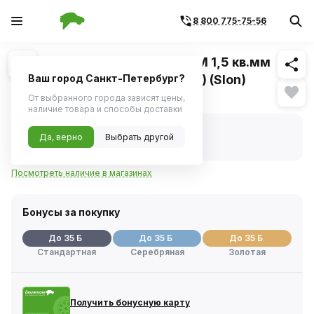
8 800 775-75-56
Похожие
1
/
1
Провод автомобильный ПВАМ 1,5 кв.мм
Спектр (к-кт 5 цветов, по 10м) (Slon)
Ваш город Санкт-Петербург?
Нет в наличии
От выбранного города зависят цены,
наличие товара и способы доставки
Нет в наличии
Да, верно
Выбрать другой
Код товара:
235588
Артикул:
slrk355s
Посмотреть наличие в магазинах
Бонусы за покупку
До 35 Б
До 35 Б
До 35 Б
Стандартная
Серебряная
Золотая
Получить бонусную карту