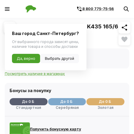
8 800 775-75-56
Похожие
1
/
1
Шина HANKOOK Kinergy Eco2 K435 165/60
R14 75T
Ваш город Санкт-Петербург?
Нет в наличии
От выбранного города зависят цены,
наличие товара и способы доставки
Нет в наличии
Да, верно
Выбрать другой
Код товара:
1113433
Артикул:
1020969
Посмотреть наличие в магазинах
Бонусы за покупку
До 0 Б
До 0 Б
До 0 Б
Стандартная
Серебряная
Золотая
Получить бонусную карту