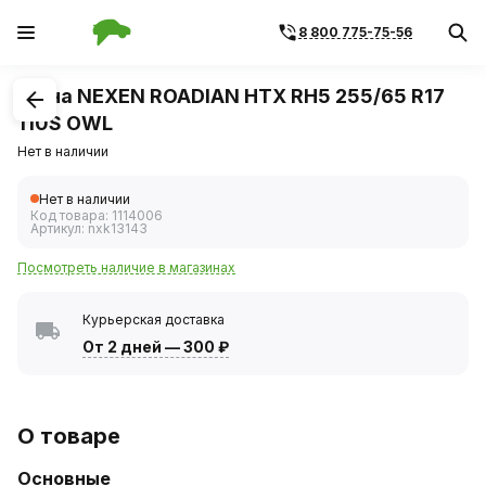
8 800 775-75-56
1
/
1
Шина NEXEN ROADIAN HTX RH5 255/65 R17
110S OWL
Нет в наличии
Нет в наличии
Код товара:
1114006
Артикул:
nxk13143
Посмотреть наличие в магазинах
Курьерская доставка
От 2 дней
—
300 ₽
О товаре
Основные