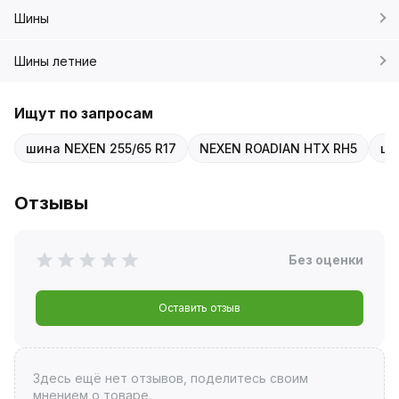
Шины
Шины летние
Ищут по запросам
шина NEXEN 255/65 R17
NEXEN ROADIAN HTX RH5
ши
Отзывы
Без оценки
Оставить отзыв
Здесь ещё нет отзывов, поделитесь своим
мнением о товаре.