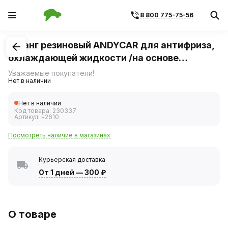
8 800 775-75-56
1
/
1
Шланг резиновый ANDYCAR для антифриза,
охлаждающей жидкости /на основе
этиленгликоля/ размер 14*22мм-6.3 Атм,
Уважаемые покупатели!
Нет в наличии
длина 10м
Нет в наличии
Код товара:
230337
Артикул:
н2610
Посмотреть наличие в магазинах
Курьерская доставка
От 1 дней
—
300 ₽
О товаре