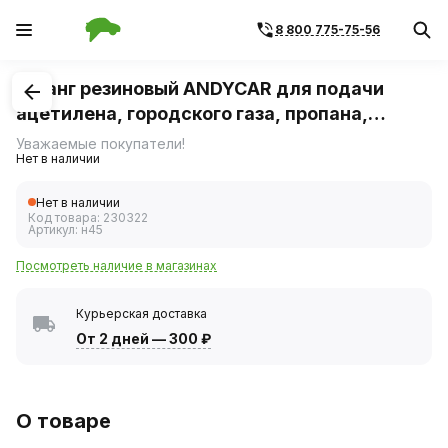
8 800 775-75-56
1
/
1
Шланг резиновый ANDYCAR для подачи
ацетилена, городского газа, пропана,
бутана ТИП I ГОСТ 9356 размер 6.3мм-6.3
Уважаемые покупатели!
Нет в наличии
Атм, длина 50м
Нет в наличии
Код товара:
230322
Артикул:
н45
Посмотреть наличие в магазинах
Курьерская доставка
От 2 дней
—
300 ₽
О товаре