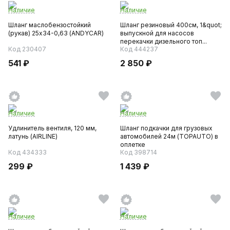
Наличие
Наличие
Шланг маслобензостойкий
Шланг резиновый 400см, 1&quot;
(рукав) 25х34-0,63 (ANDYCAR)
выпускной для насосов
перекачки дизельного топ...
Код 230407
Код 444237
541 ₽
2 850 ₽
Наличие
Наличие
Удлинитель вентиля, 120 мм,
Шланг подкачки для грузовых
латунь (AIRLINE)
автомобилей 24м (TOPAUTO) в
оплетке
Код 434333
Код 398714
299 ₽
1 439 ₽
Наличие
Наличие