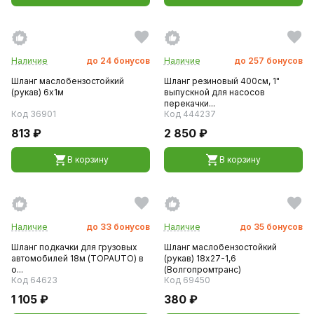
Наличие
до
24
бонусов
Наличие
до
257
бонусов
Шланг маслобензостойкий
Шланг резиновый 400см, 1"
(рукав) 6х1м
выпускной для насосов
перекачки...
Код 36901
Код 444237
813 ₽
2 850 ₽
В корзину
В корзину
Наличие
до
33
бонусов
Наличие
до
35
бонусов
Шланг подкачки для грузовых
Шланг маслобензостойкий
автомобилей 18м (TOPAUTO) в
(рукав) 18х27-1,6
о...
(Волгопромтранс)
Код 64623
Код 69450
1 105 ₽
380 ₽