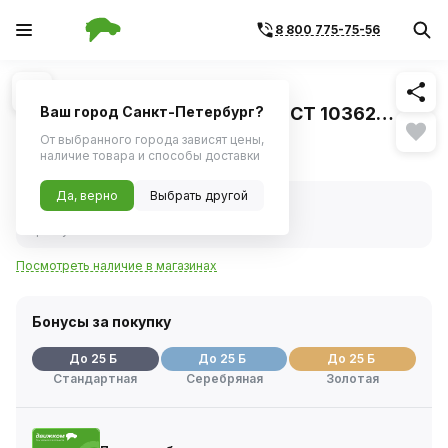
8 800 775-75-56
Похожие
1
/
1
Шланг резиновый ANDYCAR
маслобензостойкий (МБС) ГОСТ 10362
Ваш город Санкт-Петербург?
размер 08*15мм-6.3 Атм, длина 10м
От выбранного города зависят цены,
Уважаемые покупатели!
наличие товара и способы доставки
Нет в наличии
Да, верно
Выбрать другой
Нет в наличии
Код товара:
230359
Артикул:
н210
Посмотреть наличие в магазинах
Бонусы за покупку
До 25 Б
До 25 Б
До 25 Б
Стандартная
Серебряная
Золотая