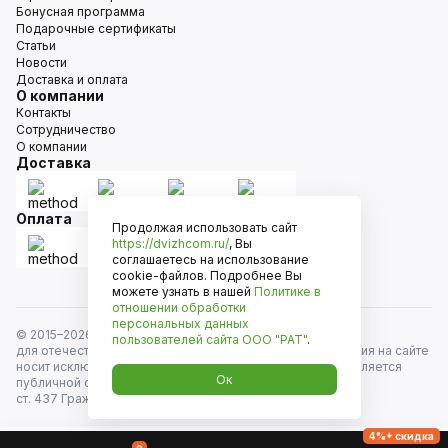
Бонусная программа
Подарочные сертификаты
Статьи
Новости
Доставка и оплата
О компании
Контакты
Сотрудничество
О компании
Доставка
Оплата
Продолжая использовать сайт
https://dvizhcom.ru/
, Вы
соглашаетесь на использование
cookie-файлов. Подробнее Вы
можете узнать в нашей
Политике в
отношении обработки
персональных данных
© 2015–
2026
Движком — сеть магазинов автозапчастей
пользователей сайта
ООО "РАТ"
.
для отечественных автомобилей и иномарок. Информация на сайте
носит исключительно информационный характер и не является
Ок
публичной офертой, определяемой положениями
ст. 437 Гражданского кодекса РФ. Все права защищены.
4%+ скидка