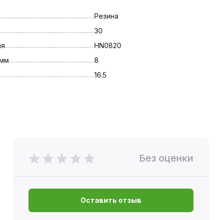
Резина
30
ля
HN0820
 мм
8
16.5
Без оценки
Оставить отзыв