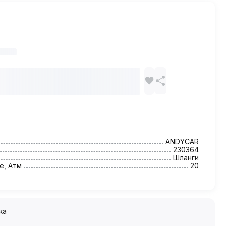
ANDYCAR
230364
Шланги
е, Атм
20
ка