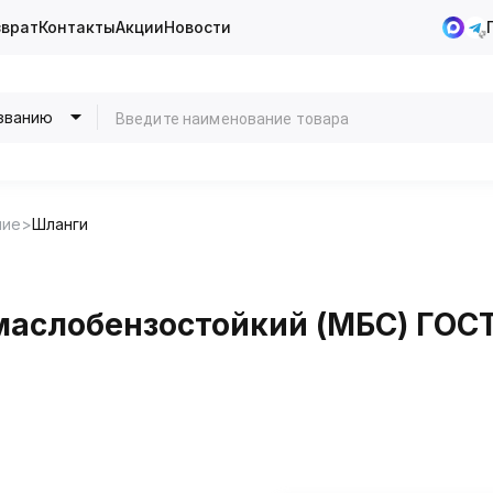
зврат
Контакты
Акции
Новости
званию
ние
Шланги
аслобензостойкий (МБС) ГОСТ