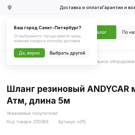
Доставка и оплата
Гарантии и во
Ваш город Санкт-Петербург?
По на
Каталог
От выбранного города зависят цены,
наличие товара и способы доставки
Да, верно
Выбрать другой
Главная
Каталог
Аксессуары
Автомобильное оборудова
Шланг резиновый ANDYCAR м
Атм, длина 5м
Уважаемые покупатели!
Код товара:
230389
Артикул:
н315