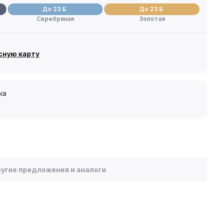
До 23 Б
До 23 Б
Серебряная
Золотая
сную карту
ка
угие предложения и аналоги