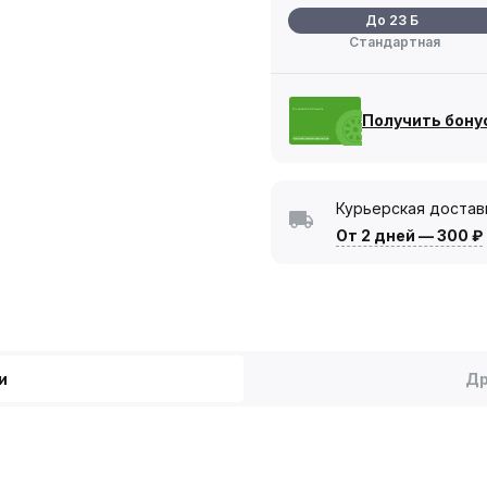
До 23 Б
Стандартная
Получить бону
Курьерская достав
От 2 дней
—
300 ₽
и
Др