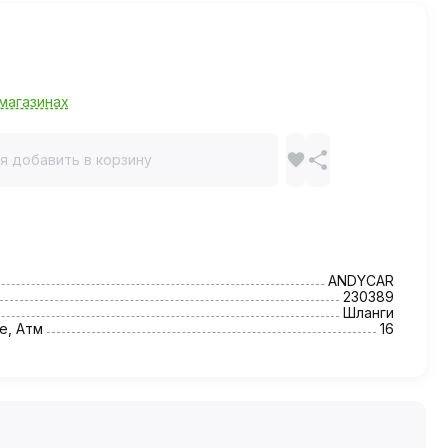
магазинах
я добавить в корзину
ANDYCAR
230389
Шланги
е, Атм
16