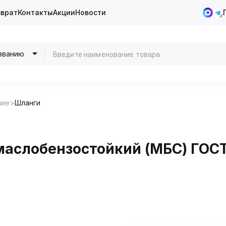
зврат
Контакты
Акции
Новости
званию
ние
Шланги
аслобензостойкий (МБС) ГОСТ