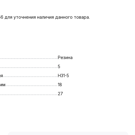
6 для уточнения наличия данного товара.
Резина
5
ля
Н31-5
 мм
18
27