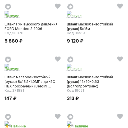
Наличие
Наличие
Шланг ГУР высокого давления
Шланг маслобензостойкий
FORD Mondeo 3 2006
(рукав) 5х15м
Код 58070
Код 36519
5 880 ₽
9 120 ₽
Наличие
Наличие
Шланг маслобензостойкий
Шланг маслобензостойкий
(рукав) 8х13,5-1,0МПа до -5С
(рукав) 12х20-0,63
ПВХ прозрачный (BerginF...
(Волгопромтранс)
Код 271881
Код 19021
147 ₽
313 ₽
5
5
Наличие
Наличие