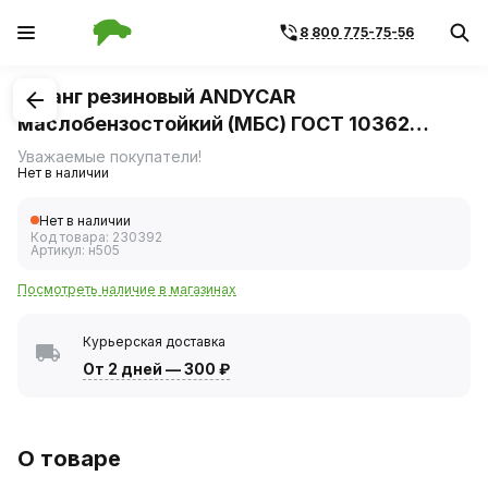
8 800 775-75-56
1
/
1
Шланг резиновый ANDYCAR
маслобензостойкий (МБС) ГОСТ 10362
размер 18*27мм-20 Атм, длина 5м
Уважаемые покупатели!
Нет в наличии
Нет в наличии
Код товара:
230392
Артикул:
н505
Посмотреть наличие в магазинах
Курьерская доставка
От 2 дней
—
300 ₽
О товаре