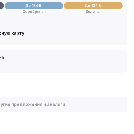
До 134 Б
До 134 Б
Серебряная
Золотая
сную карту
ка
угие предложения и аналоги