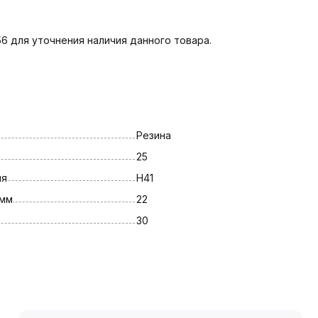
6 для уточнения наличия данного товара.
Резина
25
ля
Н41
 мм
22
30