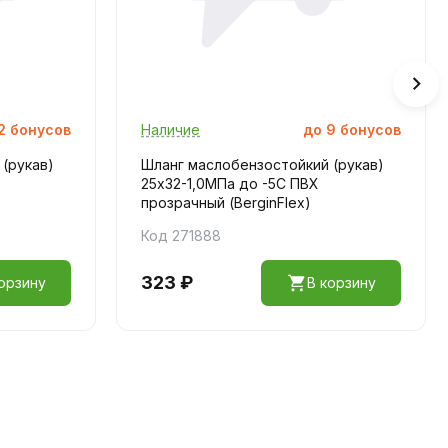
2
бонусов
Наличие
до
9
бонусов
(рукав)
Шланг маслобензостойкий (рукав)
25х32-1,0МПа до -5С ПВХ
прозрачный (BerginFlex)
Код 271888
323 ₽
орзину
В корзину