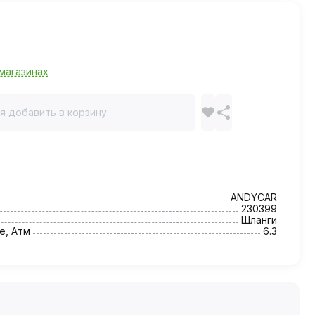
магазинах
я добавить в корзину
ANDYCAR
230399
Шланги
е, Атм
6.3