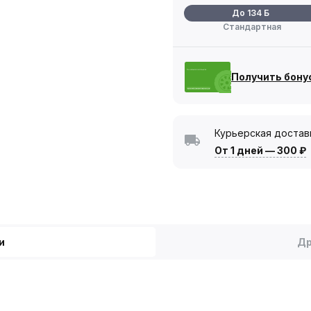
До 134 Б
Стандартная
Получить бону
Курьерская достав
От 1 дней
—
300 ₽
и
Др