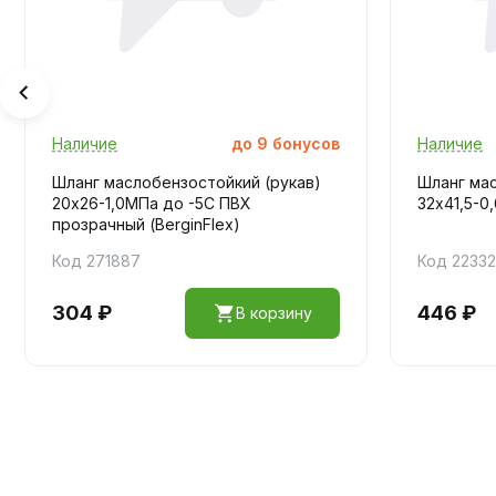
Наличие
до
9
бонусов
Наличие
Шланг маслобензостойкий (рукав)
Шланг мас
20х26-1,0МПа до -5С ПВХ
32х41,5-0
прозрачный (BerginFlex)
Код 271887
Код 22332
304 ₽
446 ₽
В корзину