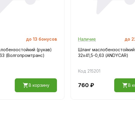
до
13
бонусов
Наличие
до
2
лобензостойкий (рукав)
Шланг маслобензостойкий 
,63 (Волгопромтранс)
32х41,5-0,63 (ANDYCAR)
Код 215201
760 ₽
В корзину
В к