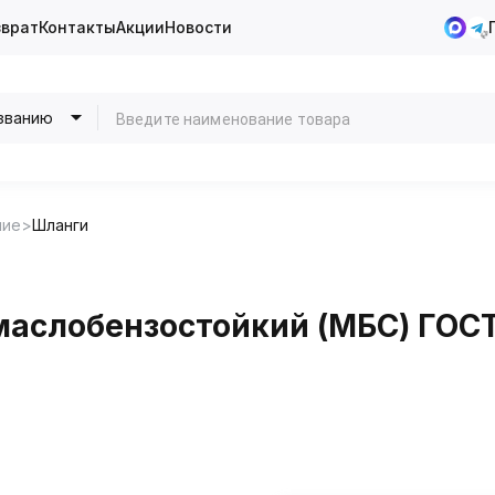
зврат
Контакты
Акции
Новости
званию
ние
Шланги
аслобензостойкий (МБС) ГОСТ