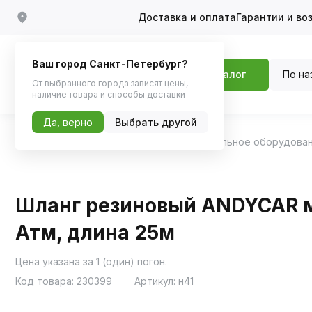
Доставка и оплата
Гарантии и во
Ваш город Санкт-Петербург?
По на
Каталог
От выбранного города зависят цены,
наличие товара и способы доставки
Да, верно
Выбрать другой
Главная
Каталог
Аксессуары
Автомобильное оборудова
Шланг резиновый ANDYCAR м
Атм, длина 25м
Цена указана за 1 (один) погон.
Код товара:
230399
Артикул:
н41