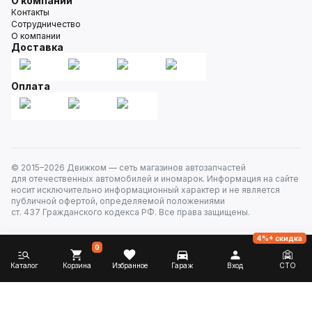
О компании
Контакты
Сотрудничество
О компании
Доставка
Оплата
© 2015–
2026
Движком — сеть магазинов автозапчастей
для отечественных автомобилей и иномарок. Информация на сайте
носит исключительно информационный характер и не является
публичной офертой, определяемой положениями
ст. 437 Гражданского кодекса РФ. Все права защищены.
4%+ скидка
0
Каталог
Корзина
Избранное
Гараж
Вход
СТО