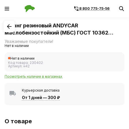
8 800 775-75-56
1
/
1
Шланг резиновый ANDYCAR
маслобензостойкий (МБС) ГОСТ 10362
размер 22*32мм-16 Атм, длина 25м
Уважаемые покупатели!
Нет в наличии
Нет в наличии
Код товара:
230402
Артикул:
н42
Посмотреть наличие в магазинах
Курьерская доставка
От 1 дней
—
300 ₽
О товаре