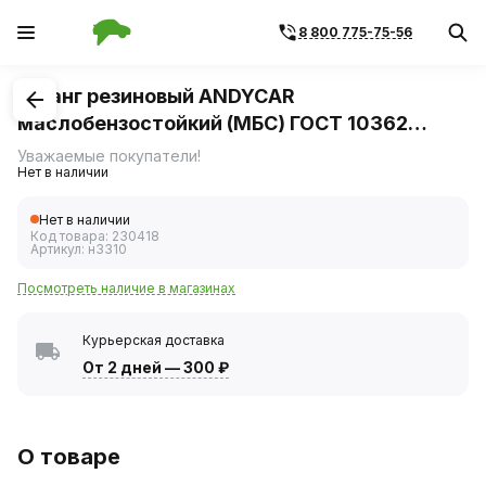
8 800 775-75-56
1
/
1
Шланг резиновый ANDYCAR
маслобензостойкий (МБС) ГОСТ 10362
размер 32*41,5мм-6.3 Атм, длина 10м
Уважаемые покупатели!
Нет в наличии
Нет в наличии
Код товара:
230418
Артикул:
н3310
Посмотреть наличие в магазинах
Курьерская доставка
От 2 дней
—
300 ₽
О товаре