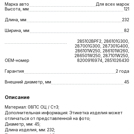
Марка авто
Для всех марок
Высота, мм
121
Длина, мм
232
Ширина, мм
82
285102BPF2, 286101G300,
287001G300, 287301G400,
286101W250, 286101W260,
286501W250, 287101W250,
OEM-номер
8200916974, 2851026430
Гарантия
2 года
Внешний диаметр, мм
45
Описание
Материал: 08ПС ОЦ / Ст3;
Дополнительная информация: Этикетка изделия может
отличаться от представленной на фото;
Диаметр, мм: 45;
Длина изделия, мм: 232;