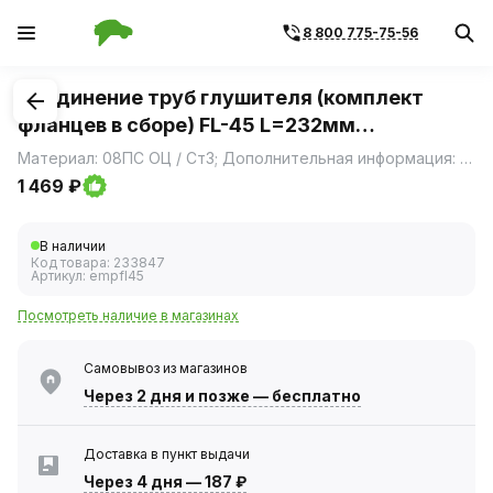
8 800 775-75-56
1
/
2
Соединение труб глушителя (комплект
фланцев в сборе) FL-45 L=232мм
(алюминизированная сталь) TRIALLI
Материал: 08ПС ОЦ / Ст3; Дополнительная информация: Этикетка изделия может отличаться от представленной на фото; Диаметр, мм: 45; Длина изделия, мм: 232; Толщина стенок, мм: 1,5
1 469 ₽
В наличии
Код товара:
233847
Артикул:
empfl45
Посмотреть наличие в магазинах
Самовывоз из магазинов
Через 2 дня
и позже — бесплатно
Доставка в пункт выдачи
Через 4 дня
—
187 ₽