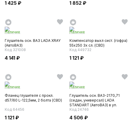
1 425 ₽
1 852 ₽
Наличие
Наличие
Глушитель осн. ВАЗ LADA XRAY
Компенсатор выхл сист. (гофра)
(АвтоВАЗ)
55x250 3х сл. (CBD)
Код 321008
Код 449732
4 141 ₽
1 121 ₽
Наличие
Наличие
Фланец глушителя с прокл.
Глушитель осн. ВАЗ-2170,71
d57/60 L-122,5мм, 2 болта (CBD)
(седан, универсал) LADA
STANDART (АвтоВАЗ) в уп.
Код 64456
Код 24746
1 121 ₽
4 506 ₽