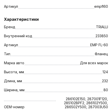
Артикул
empfl60
Характеристики
Бренд
TRIALLI
Внутренний код
233850
Артикул
EMP FL-60
Тип
Фланец
Марка авто
Для всех марок
Высота, мм
124
Длина, мм
232
Ширина, мм
80
286102E150, 287001F120,
285102BPF2, 286102Y500,
OEM-номер
286502Y500, 287003U50