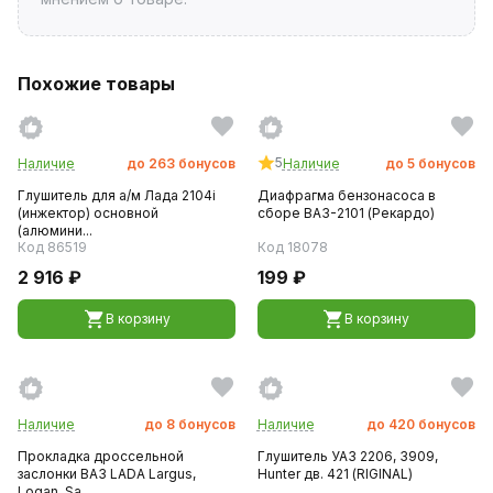
Похожие товары
5
Наличие
до
263
бонусов
Наличие
до
5
бонусов
Глушитель для а/м Лада 2104i
Диафрагма бензонасоса в
(инжектор) основной
сборе ВАЗ-2101 (Рекардо)
(алюмини...
Код 86519
Код 18078
2 916 ₽
199 ₽
В корзину
В корзину
Наличие
до
8
бонусов
Наличие
до
420
бонусов
Прокладка дроссельной
Глушитель УАЗ 2206, 3909,
заслонки ВАЗ LADA Largus,
Hunter дв. 421 (RIGINАL)
Logan, Sa...