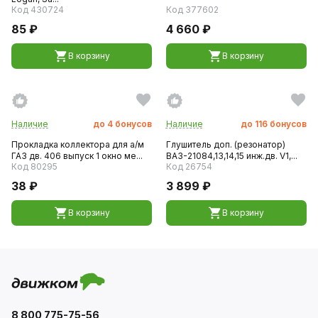
Код 430724
Код 377602
85 ₽
4 660 ₽
В корзину
В корзину
Наличие
до
4
бонусов
Наличие
до
116
бонусов
Прокладка коллектора для а/м
Глушитель доп. (резонатор)
ГАЗ дв. 406 выпуск 1 окно ме...
ВАЗ-21084,13,14,15 инж.дв. V1,...
Код 80295
Код 26754
38 ₽
3 899 ₽
В корзину
В корзину
8 800 775-75-56