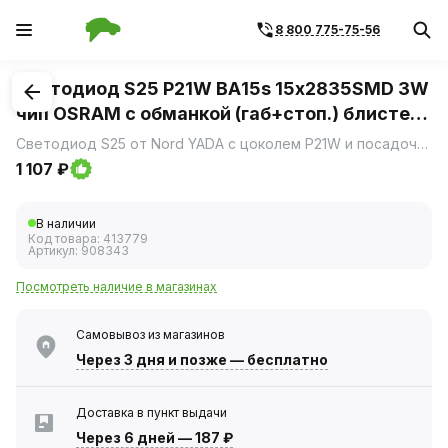
8 800 775-75-56
1
/
1
Светодиод S25 Р21W ВА15s 15х2835SMD 3W
чип OSRAM с обманкой (габ+стоп.) блистер
(Nord YADA)
Светодиод S25 от Nord YADA с цоколем Р21W и посадочным гнездом ВА15s представляет собой надежное и эффективное решение для автомобильных габаритных огней и стоп-сигналов.
1 107 ₽
В наличии
Код товара:
413779
Артикул:
908343
Посмотреть наличие в магазинах
Самовывоз из магазинов
Через 3 дня
и позже — бесплатно
Доставка в пункт выдачи
Через 6 дней
—
187 ₽