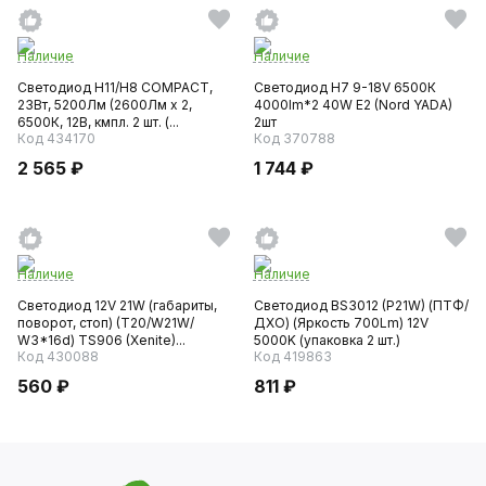
Наличие
Наличие
Светодиод H11/H8 COMPACT,
Светодиод H7 9-18V 6500К
23Вт, 5200Лм (2600Лм x 2,
4000lm*2 40W E2 (Nord YADA)
6500К, 12В, кмпл. 2 шт. (...
2шт
Код 434170
Код 370788
2 565 ₽
1 744 ₽
Наличие
Наличие
Светодиод 12V 21W (габариты,
Светодиод BS3012 (P21W) (ПТФ/
поворот, стоп) (T20/W21W/
ДХО) (Яркость 700Lm) 12V
W3*16d) TS906 (Xenite)...
5000K (упаковка 2 шт.)
Код 430088
Код 419863
560 ₽
811 ₽