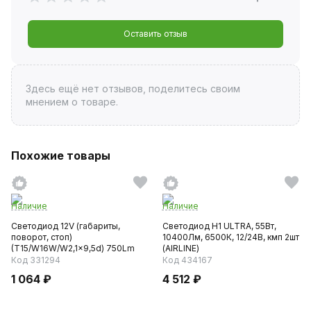
Оставить отзыв
Здесь ещё нет отзывов, поделитесь своим
мнением о товаре.
Похожие товары
Наличие
Наличие
Светодиод 12V (габариты,
Светодиод H1 ULTRA, 55Вт,
поворот, стоп)
10400Лм, 6500К, 12/24В, кмп 2шт
(T15/W16W/W2,1x9,5d) 750Lm
(AIRLINE)
CAN TR1530...
Код 331294
Код 434167
1 064 ₽
4 512 ₽