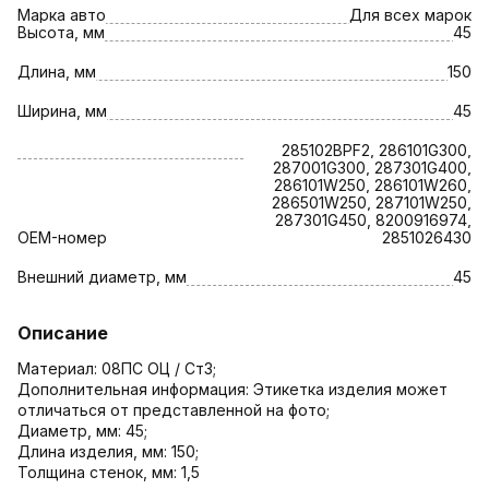
Марка авто
Для всех марок
Высота, мм
45
Длина, мм
150
Ширина, мм
45
285102BPF2, 286101G300,
287001G300, 287301G400,
286101W250, 286101W260,
286501W250, 287101W250,
287301G450, 8200916974,
OEM-номер
2851026430
Внешний диаметр, мм
45
Описание
Материал: 08ПС ОЦ / Ст3;
Дополнительная информация: Этикетка изделия может
отличаться от представленной на фото;
Диаметр, мм: 45;
Длина изделия, мм: 150;
Толщина стенок, мм: 1,5