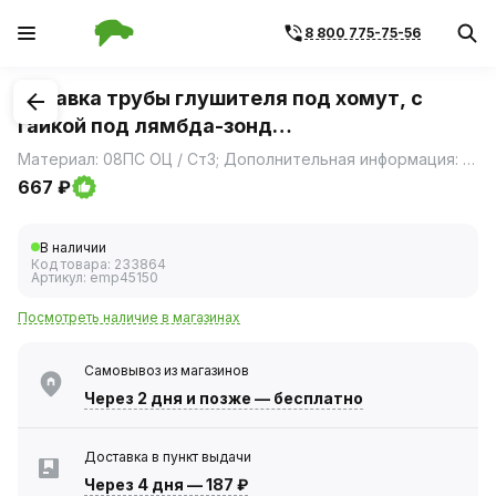
8 800 775-75-56
1
/
2
Вставка трубы глушителя под хомут, с
гайкой под лямбда-зонд
(алюминизированная сталь) d=45, L=150мм
Материал: 08ПС ОЦ / Ст3; Дополнительная информация: Этикетка изделия может отличаться от представленной на фото; Диаметр, мм: 45; Длина изделия, мм: 150; Толщина стенок, мм: 1,5
TRIALLI
667 ₽
В наличии
Код товара:
233864
Артикул:
emp45150
Посмотреть наличие в магазинах
Самовывоз из магазинов
Через 2 дня
и позже — бесплатно
Доставка в пункт выдачи
Через 4 дня
—
187 ₽