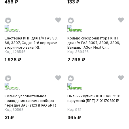
456 ₽
133 ₽
Наличие
Наличие
Шестерня КПП для а/м ГАЗ 53,
Кольцо синхронизатора КПП
66, 3307, Садко 2-й передачи
для а/м ГАЗ 3307, 3308, 3309,
вторичного вала (RI...
Валдай, ГАЗон Next бл...
Код 428546
Код 369426
1 928 ₽
2 796 ₽
Наличие
Наличие
Кольцо уплотнительное
Пыльник кулисы КПП ВАЗ-2101
привода механизма выбора
наружный (БРТ) 21011703101Р
передач ВАЗ-2123 (ПАО БРТ)
Код 30568
Код 931
31 ₽
365 ₽