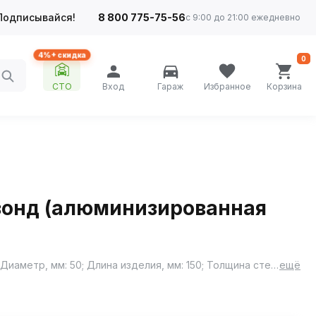
Подписывайся!
8 800 775-75-56
с 9:00 до 21:00 ежедневно
4%+ скидка
0
СТО
Вход
Гараж
Избранное
Корзина
-зонд (алюминизированная
Материал: 08ПС ОЦ / Ст3; Дополнительная информация: Этикетка изделия может отличаться от представленной на фото; Диаметр, мм: 50; Длина изделия, мм: 150; Толщина стенок, мм: 1,5
ещё