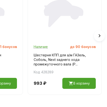
1
бонусов
Наличие
до
90
бонусов
и
Шестерня КПП для а/м ГАЗель,
Соболь, Next заднего хода
промежуточного вала (P...
Код 428289
993 ₽
орзину
В корзину