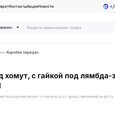
зврат
Контакты
Акции
Новости
званию
ия
Коробка передач
д хомут, с гайкой под лямбда
I