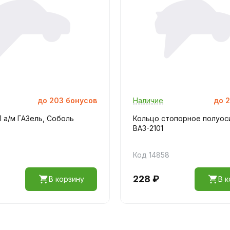
до
203
бонусов
Наличие
до
2
 а/м ГАЗель, Соболь
Кольцо стопорное полуос
ВАЗ-2101
Код 14858
228 ₽
В корзину
В к