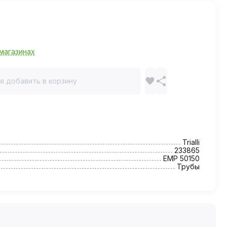
магазинах
я добавить в корзину
Trialli
233865
EMP 50150
Трубы