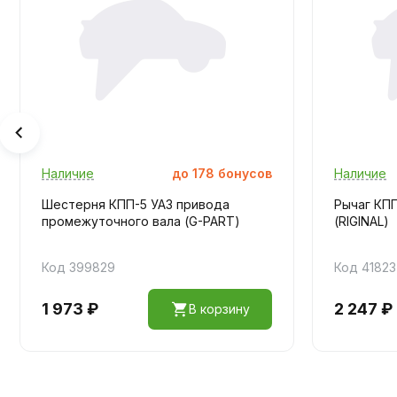
Наличие
до
178
бонусов
Наличие
Шестерня КПП-5 УАЗ привода
Рычаг КПП
промежуточного вала (G-PART)
(RIGINAL)
Код 399829
Код 41823
1 973 ₽
2 247 ₽
В корзину