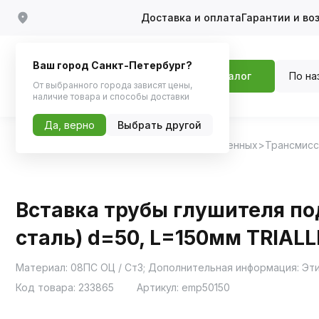
Доставка и оплата
Гарантии и во
Ваш город Санкт-Петербург?
По на
Каталог
От выбранного города зависят цены,
наличие товара и способы доставки
Да, верно
Выбрать другой
Главная
Каталог
Запчасти для отечественных
Трансмисс
Вставка трубы глушителя по
сталь) d=50, L=150мм TRIALL
Код товара:
233865
Артикул:
emp50150