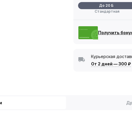
До 20 Б
Стандартная
Получить бону
Курьерская достав
От 2 дней
—
300 ₽
и
Др