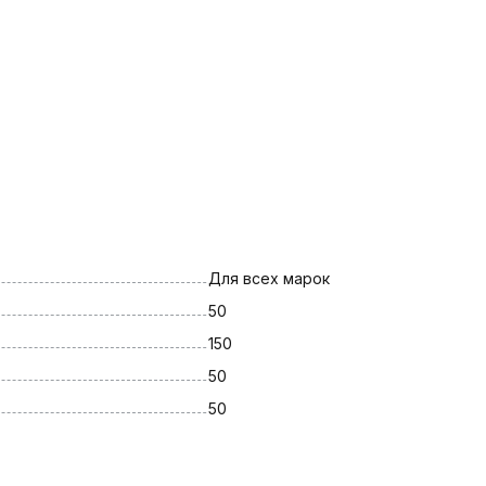
Для всех марок
50
150
50
50