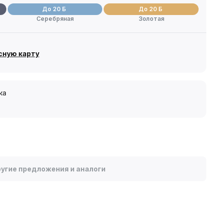
До 20 Б
До 20 Б
Серебряная
Золотая
сную карту
ка
угие предложения и аналоги