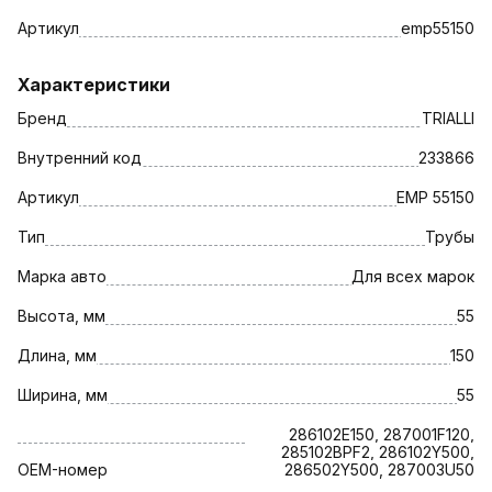
Артикул
emp55150
Характеристики
Бренд
TRIALLI
Внутренний код
233866
Артикул
EMP 55150
Тип
Трубы
Марка авто
Для всех марок
Высота, мм
55
Длина, мм
150
Ширина, мм
55
286102E150, 287001F120,
285102BPF2, 286102Y500,
OEM-номер
286502Y500, 287003U50