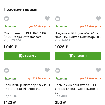
Похожие товары
Наличие
до
95
бонусов
Наличие
до
93
бонусов
Синхронизатор КПП ВАЗ-2110,
Подшипник КПП для а/м ГАЗон
(2108 н/обр.) (Avtostandart)
Next, ПАЗ Вектор Next вторичн...
Код 378506
Код 369522
1 049 ₽
1 026 ₽
В корзину
В корзину
Наличие
до
102
бонусов
Наличие
до
32
бонусов
Кронштейн рычага передач РКП
Кольцо синхронизатора КПП
ВАЗ-2121 задний (АвтоВАЗ)
для а/м ГАЗель, Соболь, Волга
c...
Код 201409
Код 400639
1 123 ₽
350 ₽