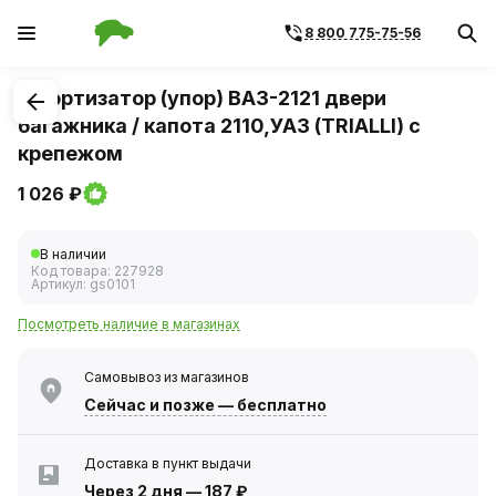
8 800 775-75-56
1
/
1
Амортизатор (упор) ВАЗ-2121 двери
багажника / капота 2110,УАЗ (TRIALLI) с
крепежом
1 026 ₽
В наличии
Код товара:
227928
Артикул:
gs0101
Посмотреть наличие в магазинах
Самовывоз из магазинов
Сейчас
и позже — бесплатно
Доставка в пункт выдачи
Через 2 дня
—
187 ₽