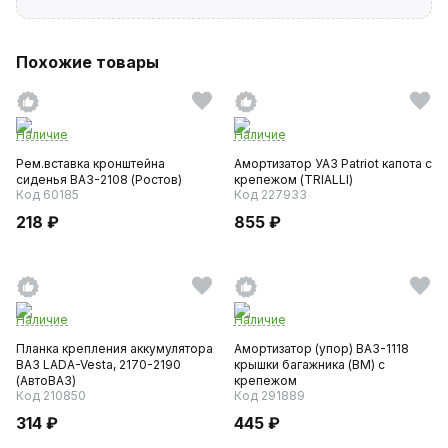
Похожие товары
Наличие
Наличие
Рем.вставка кронштейна
Амортизатор УАЗ Patriot капота с
сиденья ВАЗ-2108 (Ростов)
крепежом (TRIALLI)
Код 60185
Код 227933
218 ₽
855 ₽
Наличие
Наличие
Планка крепления аккумулятора
Амортизатор (упор) ВАЗ-1118
ВАЗ LADA-Vesta, 2170-2190
крышки багажника (BM) с
(АвтоВАЗ)
крепежом
Код 210850
Код 291889
314 ₽
445 ₽