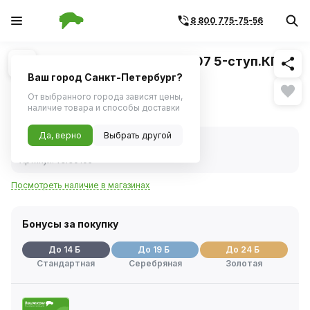
8 800 775-75-56
Похожие
1
/
1
Датчик заднего хода ВАЗ-2107 5-ступ.КПП
(STARTVOLT) VS-RS 0105
Ваш город Санкт-Петербург?
От выбранного города зависят цены,
261 ₽
наличие товара и способы доставки
Да, верно
Выбрать другой
В наличии
Код товара:
246898
Артикул:
vsrs0105
Посмотреть наличие в магазинах
Бонусы за покупку
До 14 Б
До 19 Б
До 24 Б
Стандартная
Серебряная
Золотая