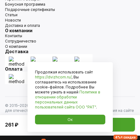
Бонусная программа
Подарочные сертификаты
Статьи
Новости
Доставка и оплата
О компании
Контакты
Сотрудничество
О компании
Доставка
Оплата
Продолжая использовать сайт
https://dvizhcom.ru/
, Вы
соглашаетесь на использование
cookie-файлов. Подробнее Вы
можете узнать в нашей
Политике в
отношении обработки
персональных данных
© 2015–
2026
Движком — сеть магазинов автозапчастей
пользователей сайта
ООО "РАТ"
.
для отечественных автомобилей и иномарок. Информация на сайте
носит исключительно информационный характер и не является
Ок
публичной офертой, определяемой положениями
261 ₽
Добавить в корзину
ст. 437 Гражданского кодекса РФ. Все права защищены.
4%+ скидка