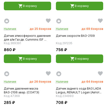
В корзину
В корзину
Наличие
до
25
бонусов
Наличие
до
69
бонусов
Датчик атмосферного давления
Датчик скорости ВАЗ-2109
для а/м Газ дв. Cummins ISF ...
Код 369391
Код 291235
860 ₽
756 ₽
В корзину
В корзину
Наличие
до
26
бонусов
Наличие
до
64
бонусов
Датчик давления масла
Датчик заднего хода ВАЗ LADA
ВАЗ-2106 авар. (СОАТЭ)
Largus, RENAULT Logan (Автот...
Код 47369
Код 234993
285 ₽
708 ₽