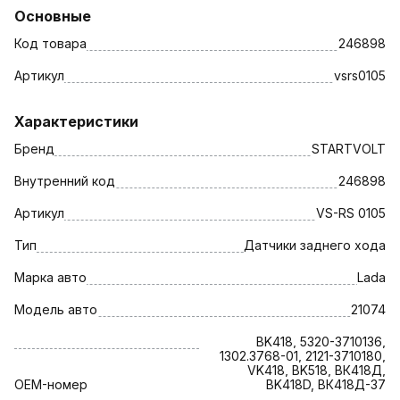
Основные
Код товара
246898
Артикул
vsrs0105
Характеристики
Бренд
STARTVOLT
Внутренний код
246898
Артикул
VS-RS 0105
Тип
Датчики заднего хода
Марка авто
Lada
Модель авто
21074
BK418, 5320-3710136,
1302.3768-01, 2121-3710180,
VK418, BK518, ВК418Д,
OEM-номер
BK418D, ВК418Д-37