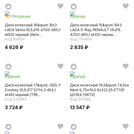
4,5
Наличие
Наличие
Диск колесный 16&quot; ВАЗ
Диск колесный 15&quot; ВАЗ
LADA Vesta (6,5J/16 4/100 d60,1
LADA X-Ray, RENAULT (6J/15
et50) черный (Авто...
4/100 d60,1 et40) черны...
Код 99994
Код 1114409
4 626 ₽
2 835 ₽
Наличие
Наличие
Диск колесный 17&quot; GEELY
Диск колесный 19,5&quot; ГАЗон
Coolray (6,5J/17 5/114,3 d54,1
Next 6,75х19,5 6x222,25 ET135
et45) черный (TRE...
ЦО164 (ЧКПЗ)
Код 422463
Код 341166
3 724 ₽
13 547 ₽