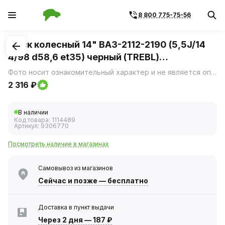
8 800 775-75-56
1
/
1
Диск колесный 14" ВАЗ-2112-2190 (5,5J/14
4/98 d58,6 et35) черный (TREBL)
53B35B(12отв)_P
Фото носит ознакомительный характер и не является определяющим фактором.
2 316 ₽
В наличии
Код товара:
1114489
Артикул:
9306770
Посмотреть наличие в магазинах
Самовывоз из магазинов
Сейчас
и позже — бесплатно
Доставка в пункт выдачи
Через 2 дня
—
187 ₽