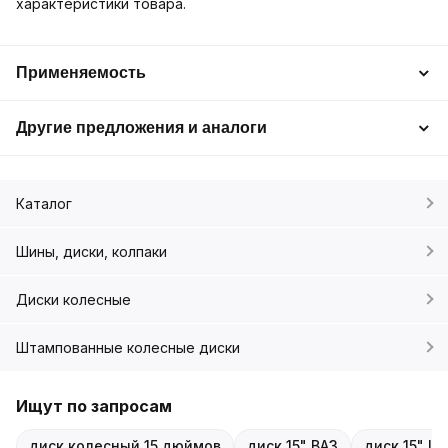
характеристики товара.
Применяемость
Другие предложения и аналоги
Каталог
Шины, диски, колпаки
Диски колесные
Штампованные колесные диски
Ищут по запросам
диск колесный 15 дюймов
диск 15" ВАЗ
диск 15" LA