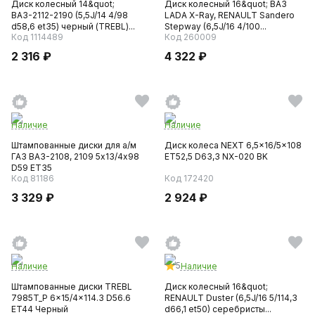
Диск колесный 14&quot;
Диск колесный 16&quot; ВАЗ
ВАЗ-2112-2190 (5,5J/14 4/98
LADA X-Ray, RENAULT Sandero
d58,6 et35) черный (TREBL)...
Stepway (6,5J/16 4/100...
Код 1114489
Код 260009
2 316 ₽
4 322 ₽
Наличие
Наличие
Штампованные диски для а/м
Диск колеса NEXT 6,5x16/5x108
ГАЗ ВАЗ-2108, 2109 5х13/4х98
ET52,5 D63,3 NX-020 BK
D59 ET35
Код 81186
Код 172420
3 329 ₽
2 924 ₽
5
Наличие
Наличие
Штампованные диски TREBL
Диск колесный 16&quot;
7985T_P 6x15/4x114.3 D56.6
RENAULT Duster (6,5J/16 5/114,3
ET44 Черный
d66,1 et50) серебристы...