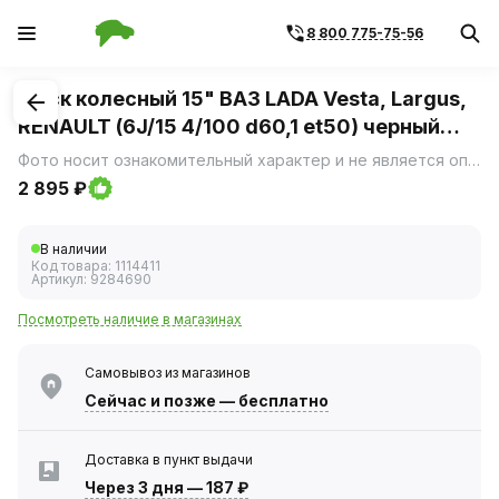
8 800 775-75-56
1
/
1
Диск колесный 15" ВАЗ LADA Vesta, Largus,
RENAULT (6J/15 4/100 d60,1 et50) черный
(TREBL) 64A50C_P
Фото носит ознакомительный характер и не является определяющим фактором.
2 895 ₽
В наличии
Код товара:
1114411
Артикул:
9284690
Посмотреть наличие в магазинах
Самовывоз из магазинов
Сейчас
и позже — бесплатно
Доставка в пункт выдачи
Через 3 дня
—
187 ₽