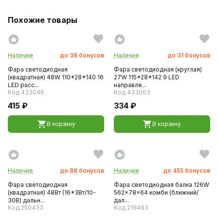
Похожие товары
Наличие
до
38
бонусов
Наличие
до
31
бонусов
Фара светодиодная
Фара светодиодная (круглая)
(квадратная) 48W 110*28*140 16
27W 115*28*142 9 LED
LED расс...
направле...
Код 433046
Код 433063
415 ₽
334 ₽
В корзину
В корзину
Наличие
до
88
бонусов
Наличие
до
455
бонусов
Фара светодиодная
Фара светодиодная балка 126W
(квадратная) 48Вт (16*3Вт/10-
562x78x64 комби (ближний/
30В) дальн...
дал...
Код 250433
Код 219463