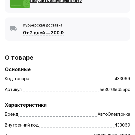
Получить бонусную карту
Курьерская доставка
От 2 дней
—
300 ₽
О товаре
Основные
Код товара
433069
Артикул
ae30r6led55pc
Характеристики
Бренд
АвтоЭлектрика
Внутренний код
433069