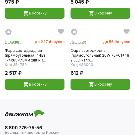
975 ₽
5 045 ₽
В корзину
В корзину
Наличие
до
227
бонусов
Наличие
до
56
бонусов
Фара светодиодная
Фара светодиодная
(прямоугольная) 44Вт
(прямоугольная) 20W 75*61*48
174x85x70мм 2шт PR...
2 LED напр...
Код 354759
Код 433093
2 517 ₽
612 ₽
В корзину
В корзину
8 800 775-75-56
Бесплатный звонок по России