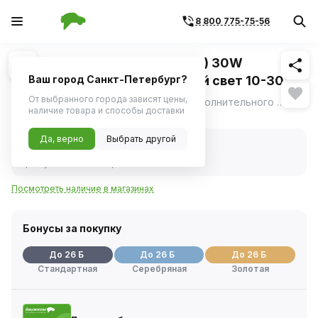
8 800 775-75-56
Похожие
1
/
4
Фара светодиодная (круглая) 30W
115*55*135 6 LED рассеянный свет 10-30V
Ваш город Санкт-Петербург?
(АвтоЭлектрика)
От выбранного города зависят цены,
Современная светодиодная фара дополнительного освещения в компактном SLIM-корпусе.
ещё
наличие товара и способы доставки
Нет в наличии
Да, верно
Выбрать другой
Нет в наличии
Код товара:
433069
Артикул:
ae30r6led55pc
Посмотреть наличие в магазинах
Бонусы за покупку
До 26 Б
До 26 Б
До 26 Б
Стандартная
Серебряная
Золотая