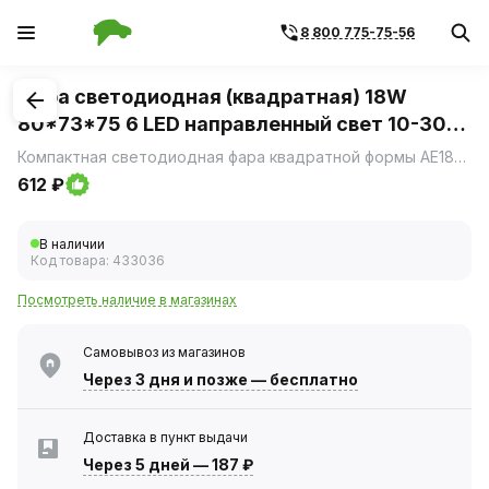
8 800 775-75-56
1
/
4
Фара светодиодная (квадратная) 18W
80*73*75 6 LED направленный свет 10-30V
(АвтоЭлектрика)
Компактная светодиодная фара квадратной формы AE18S-6LED-73HC станет незаменимым помощником в условиях недостаточной освещенности.
612 ₽
В наличии
Код товара:
433036
Посмотреть наличие в магазинах
Самовывоз из магазинов
Через 3 дня
и позже — бесплатно
Доставка в пункт выдачи
Через 5 дней
—
187 ₽