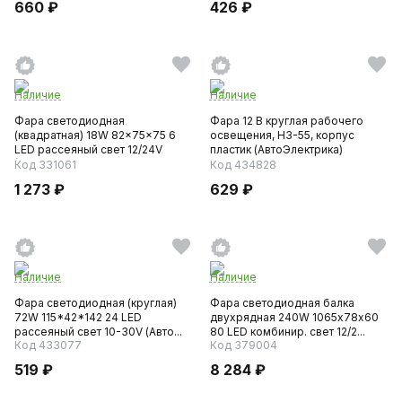
660 ₽
426 ₽
Наличие
Наличие
Фара светодиодная
Фара 12 В круглая рабочего
(квадратная) 18W 82x75x75 6
освещения, H3-55, корпус
LED рассеяный свет 12/24V
пластик (АвтоЭлектрика)
(AIRL...
Код 331061
Код 434828
1 273 ₽
629 ₽
Наличие
Наличие
Фара светодиодная (круглая)
Фара светодиодная балка
72W 115*42*142 24 LED
двухрядная 240W 1065х78х60
рассеяный свет 10-30V (Авто...
80 LED комбинир. свет 12/2...
Код 433077
Код 379004
519 ₽
8 284 ₽