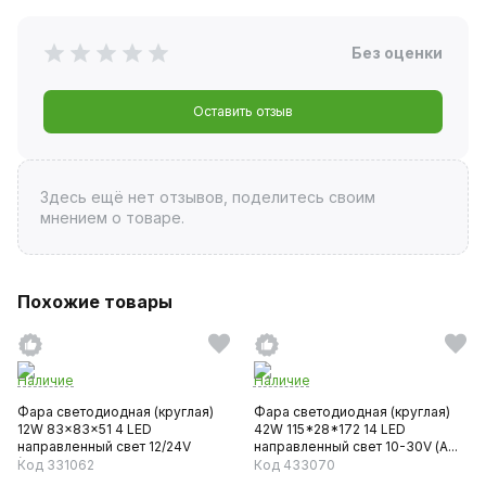
Без оценки
Оставить отзыв
Здесь ещё нет отзывов, поделитесь своим
мнением о товаре.
Похожие товары
Наличие
Наличие
Фара светодиодная (круглая)
Фара светодиодная (круглая)
12W 83x83x51 4 LED
42W 115*28*172 14 LED
направленный свет 12/24V
направленный свет 10-30V (А...
(AIRL...
Код 331062
Код 433070