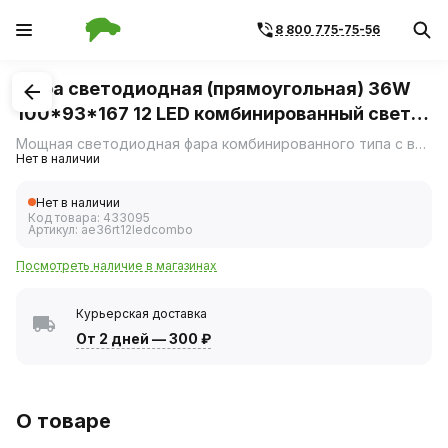
8 800 775-75-56
1
/
3
Фара светодиодная (прямоугольная) 36W
100*93*167 12 LED комбинированный свет
10-30V (АвтоЭлектрика)
Мощная светодиодная фара комбинированного типа с возможностью переключения между направленным и рассеянным светом.
Нет в наличии
Нет в наличии
Код товара:
433095
Артикул:
ae36rt12ledcombo
Посмотреть наличие в магазинах
Курьерская доставка
От 2 дней
—
300 ₽
О товаре