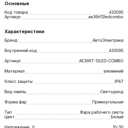
Основные
Код товара
433095
Артикул
ae36rt12ledcombo
Характеристики
Бренд
АвтоЭлектрика
Внутренний код
433095
Артикул
AE36RT-12LED-COMBO
Материал
алюминий
Класс защиты
IP67
Вид лампы
Светодиод
Форма фар
Прямоугольная
Тип
Фара рабочего света
Цвет
Белый
Напряжение, V
10-30