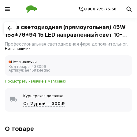
8 800 775-75-56
1
/
5
Фара светодиодная (прямоугольная) 45W
158*76*94 15 LED направленный свет 10-
30V (АвтоЭлектрика)
Профессиональная светодиодная фара дополнительного освещения с направленным световым потоком.
Нет в наличии
Нет в наличии
Код товара:
433099
Артикул:
ae45rt15ledhc
Посмотреть наличие в магазинах
Курьерская доставка
От 2 дней
—
300 ₽
О товаре