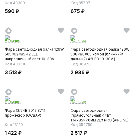
линза...
Код 433091
Код 85797
590 ₽
675 ₽
Наличие
Наличие
Фара светодиодная балка 126W
Фара светодиодная балка 126W
505*62*85 42 LED
508x80x65 комби (ближний/
направленный свет 10-30V
дальний) 42LED 10-30V (...
(АвтоЭ...
Код 433108
Код 86970
3 513 ₽
2 986 ₽
Наличие
Наличие
Фара 12/24В 2012.3711
Фара светодиодная
прожектор (ОСВАР)
(прямоугольная) 44Вт
174x85x70мм 2шт PRO (AIRLINE)
Код 13120
Код 354759
1 422 ₽
2 517 ₽