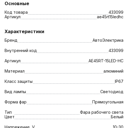
Основные
Код товара
433099
Артикул
ae45rt15ledhc
Характеристики
Бренд
АвтоЭлектрика
Внутренний код
433099
Артикул
AE45RT-15LED-HC
Материал
алюминий
Класс защиты
IP67
Вид лампы
Светодиод
Форма фар
Прямоугольная
Тип
Фара рабочего света
Цвет
Белый
Напряжение, V
10-30