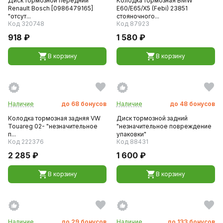
Диск тормозной передний
Колодка тормозная BMW
Renault Bosch [0986479165]
E60/E65/X5 (Febi) 23851
"отсут...
стояночного...
Код 320748
Код 87923
918 ₽
1 580 ₽
В корзину
В корзину
Наличие
до
68
бонусов
Наличие
до
48
бонусов
Колодка тормозная задняя VW
Диск тормозной задний
Touareg 02- "незначительное
"незначительное повреждение
п...
упаковки"
Код 222376
Код 88431
2 285 ₽
1 600 ₽
В корзину
В корзину
Наличие
до
29
бонусов
Наличие
до
133
бонусов