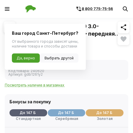
8 800 775-75-56
Похожие
1
/
1
Колодка тормозная BMW E39 3.0-
4.0/3.0D/E53 3.0/4.4/3.0D 00> передняя
Ваш город Санкт-Петербург?
(TRW) GDB1261 (4 шт.) "незначительное
От выбранного города зависят цены,
Гарантия на уцененный товар 14 дней
наличие товара и способы доставки
повреждение упаковки" GDB1261-у2
4 900 ₽
Уценка
Да, верно
Выбрать другой
В наличии
Код товара:
240620
Артикул:
gdb1261у2
Посмотреть наличие в магазинах
Бонусы за покупку
До 147 Б
До 147 Б
До 147 Б
Стандартная
Серебряная
Золотая