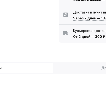
Доставка в пункт 
Через 7 дней
—
18
Курьерская достав
От 2 дней
—
300 ₽
и
Др