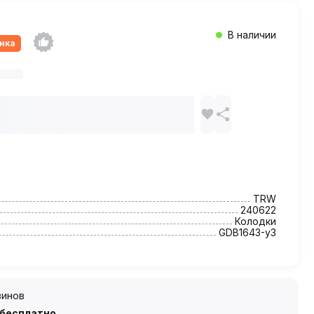
В наличии
нка
TRW
240622
Колодки
GDB1643-у3
зинов
 бесплатно