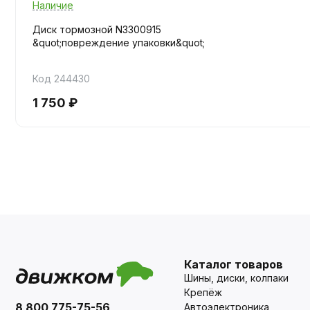
Наличие
Диск тормозной N3300915
&quot;повреждение упаковки&quot;
Код 244430
1 750 ₽
Каталог товаров
Шины, диски, колпаки
Крепёж
8 800 775-75-56
Автоэлектроника