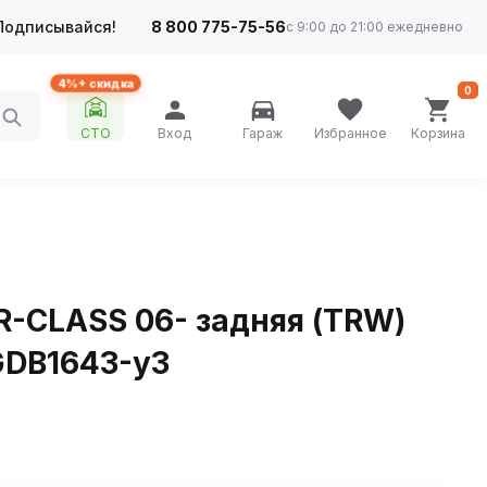
Подписывайся!
8 800 775-75-56
с 9:00 до 21:00 ежедневно
4%+ скидка
0
СТО
Вход
Гараж
Избранное
Корзина
R-CLASS 06- задняя (TRW)
GDB1643-у3