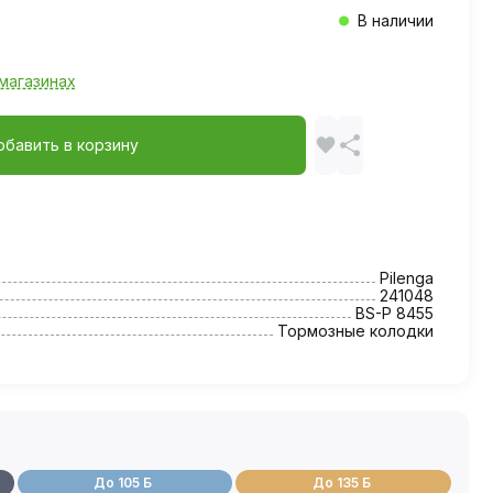
В наличии
магазинах
обавить в корзину
Pilenga
241048
BS-P 8455
Тормозные колодки
До 105 Б
До 135 Б