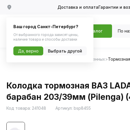
Доставка и оплата
Гарантии и во
Ваш город Санкт-Петербург?
По на
Каталог
От выбранного города зависят цены,
наличие товара и способы доставки
Да, верно
Выбрать другой
Главная
Каталог
Запчасти для отечественных
Тормозная
Колодка тормозная ВАЗ LADA 
барабан 203/39мм (Pilenga) (
Код товара:
241048
Артикул:
bsp8455