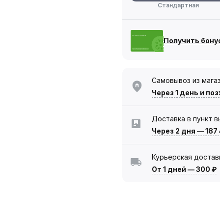
Стандартная
Получить бону
Самовывоз из мага
Через 1 день
и поз
Доставка в пункт 
Через 2 дня
—
187
Курьерская достав
От 1 дней
—
300 ₽