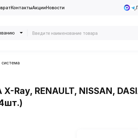
зврат
Контакты
Акции
Новости
званию
 система
X-Ray, RENAULT, NISSAN, DASIA
4шт.)