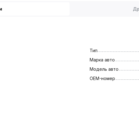
и
Др
Тип
Марка авто
Модель авто
OEM-номер