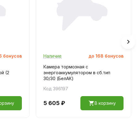
6
бонусов
Наличие
до
168
бонусов
Камера тормозная с
ой (2
энергоаккумулятором в сб.тип
30/30 (БелАК)
Код 396197
5 605 ₽
орзину
В корзину