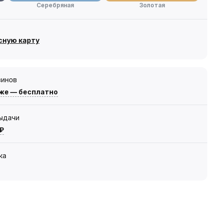
Серебряная
Золотая
сную карту
зинов
же — бесплатно
выдачи
 ₽
ка