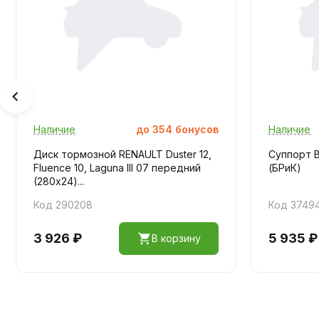
Наличие
до
354
бонусов
Наличие
Диск тормозной RENAULT Duster 12,
Суппорт В
Fluence 10, Laguna III 07 передний
(БРиК)
(280x24)...
Код 290208
Код 3749
3 926 ₽
5 935 ₽
В корзину