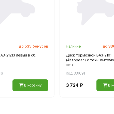
до
535
бонусов
Наличие
до
33
АЗ-21213 левый в сб.
Диск тормозной ВАЗ-2101
(Автореал) с техн. выточк
шт.)
46
Код 331691
3 724 ₽
В корзину
В к