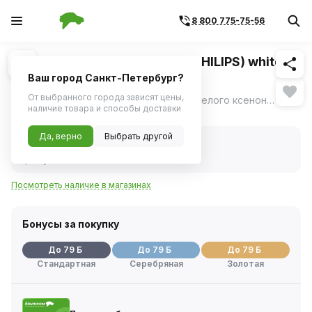
8 800 775-75-56
Похожие
1
/
2
Лампа H4 12V 60/55W P43t (PHILIPS) white
vision (2шт. + 2шт.W5W б/ц.)
Ваш город Санкт-Петербург?
От выбранного города зависят цены,
Philips WhiteVision с эффектом яркого белого ксенонового света для ламп головного освещения обеспечивают великолепную видимость в ночное время суток.
ещё
наличие товара и способы доставки
Нет в наличии
Да, верно
Выбрать другой
Нет в наличии
Код товара:
26103
Артикул:
12342wvusm
Посмотреть наличие в магазинах
Бонусы за покупку
До 79 Б
До 79 Б
До 79 Б
Стандартная
Серебряная
Золотая