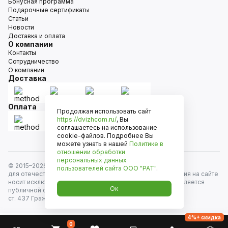
Бонусная программа
Подарочные сертификаты
Статьи
Новости
Доставка и оплата
О компании
Контакты
Сотрудничество
О компании
Доставка
Оплата
Продолжая использовать сайт
https://dvizhcom.ru/
, Вы
соглашаетесь на использование
cookie-файлов. Подробнее Вы
можете узнать в нашей
Политике в
отношении обработки
персональных данных
© 2015–
2026
Движком — сеть магазинов автозапчастей
пользователей сайта
ООО "РАТ"
.
для отечественных автомобилей и иномарок. Информация на сайте
носит исключительно информационный характер и не является
Ок
публичной офертой, определяемой положениями
ст. 437 Гражданского кодекса РФ. Все права защищены.
4%+ скидка
0