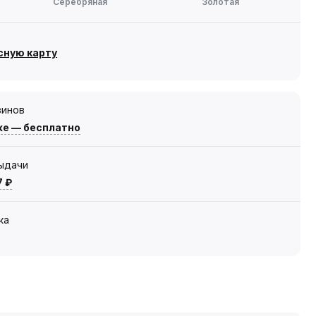
Серебряная
Золотая
сную карту
зинов
же — бесплатно
выдачи
7 ₽
ка