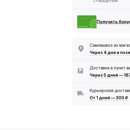
Стандартная
Получить бону
Самовывоз из мага
Через 4 дня
и поз
Доставка в пункт 
Через 5 дней
—
18
Курьерская достав
От 1 дней
—
300 ₽