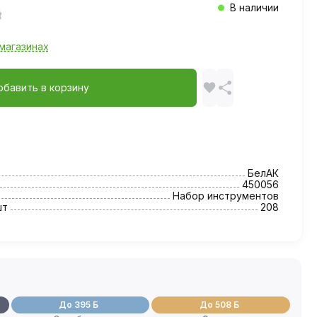
В наличии
магазинах
обавить в корзину
БелАК
450056
Набор инструментов
шт
208
До 395 Б
До 508 Б