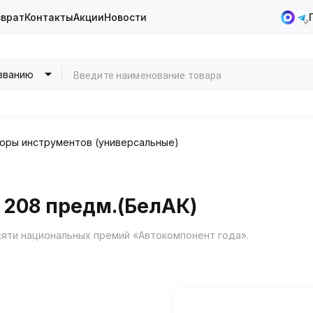
зврат
Контакты
Акции
Новости
званию
оры инструментов (универсальные)
 208 предм.(БелАК)
яти национальных премий «Автокомпонент года».