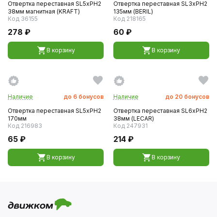
Отвертка переставная SL5хPH2
Отвертка переставная SL3хPH2
38мм магнитная (KRAFT)
135мм (BERIL)
Код 36155
Код 218165
278 ₽
60 ₽
В корзину
В корзину
Наличие
до
6
бонусов
Наличие
до
20
бонусов
Отвертка переставная SL5хPH2
Отвертка переставная SL6хPH2
170мм
38мм (LECAR)
Код 216983
Код 247931
65 ₽
214 ₽
В корзину
В корзину