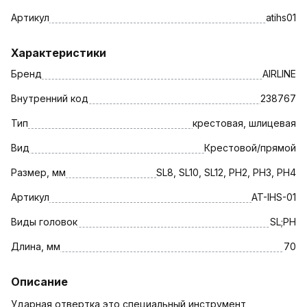
Артикул
atihs01
Характеристики
Бренд
AIRLINE
Внутренний код
238767
Тип
крестовая, шлицевая
Вид
Крестовой/прямой
Размер, мм
SL8, SL10, SL12, РH2, РH3, РH4
Артикул
AT-IHS-01
Виды головок
SL;PH
Длина, мм
70
Описание
Ударная отвертка это специальный инструмент,