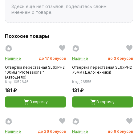
Здесь ещё нет отзывов, поделитесь своим
мнением о товаре.
Похожие товары
Наличие
до
17
бонусов
Наличие
до
3
бонусов
Отвертка переставная SL6хPH2
Отвертка переставная SL6хPH2
100мм "Professional"
75мм (ДелоТехники)
(АвтоДело)
Код 1052645
Код 26555
181 ₽
131 ₽
В корзину
В корзину
Наличие
до
26
бонусов
Наличие
до
6
бонусов