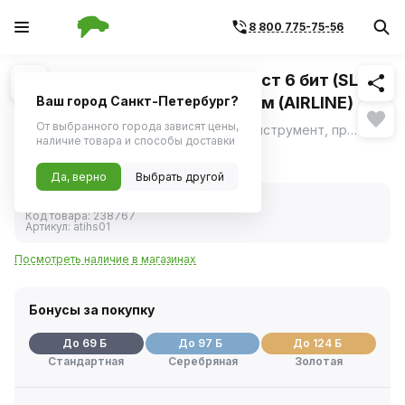
8 800 775-75-56
Похожие
1
/
3
Отвертка ударная шлиц - крест 6 бит (SL)
8,10,12мм РH2,3,4 5/16 L=36мм (AIRLINE)
Ваш город Санкт-Петербург?
От выбранного города зависят цены,
Ударная отвертка это специальный инструмент, применяемый для отвинчивания сложного крепежа с закисшей резьбой или зафиксированного резьбовым герметиком.
ещё
наличие товара и способы доставки
1 377 ₽
Да, верно
Выбрать другой
В наличии
Код товара:
238767
Артикул:
atihs01
Посмотреть наличие в магазинах
Бонусы за покупку
До 69 Б
До 97 Б
До 124 Б
Стандартная
Серебряная
Золотая