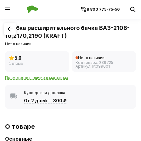
8 800 775-75-56
1
/
1
Пробка расширительного бачка ВАЗ-2108-
10,2170,2190 (KRAFT)
Нет в наличии
5.0
Нет в наличии
Код товара:
239725
1 отзыв
Артикул:
kt099001
Посмотреть наличие в магазинах
Курьерская доставка
От 2 дней
—
300 ₽
О товаре
Основные