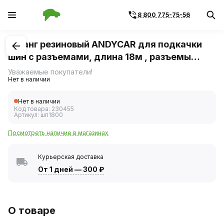
8 800 775-75-56
1
/
1
Шланг резиновый ANDYCAR для подкачки
шин с разъемами, длина 18м , разъемы
"ЕВРО", штуцер с клап., длина 1м
Уважаемые покупатели!
Нет в наличии
Нет в наличии
Код товара:
230455
Артикул:
шп1800
Посмотреть наличие в магазинах
Курьерская доставка
От 1 дней
—
300 ₽
О товаре