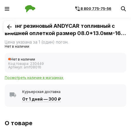
8 800 775-75-56
1
/
1
Шланг резиновый ANDYCAR топливный с
внешней оплеткой размер 08.0*13.0мм-16
Атм, длина 15м
Цена указана за 1 (один) погон.
Нет в наличии
Нет в наличии
Код товара:
230449
Артикул:
amf08016
Посмотреть наличие в магазинах
Курьерская доставка
От 1 дней
—
300 ₽
О товаре