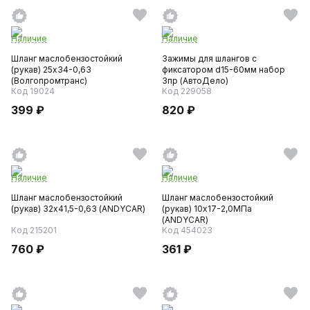
Наличие
Наличие
Шланг маслобензостойкий
Зажимы для шлангов с
(рукав) 25х34-0,63
фиксатором d15-60мм набор
(Волгопромтранс)
3пр (АвтоДело)
Код 19024
Код 229058
399 ₽
820 ₽
Наличие
Наличие
Шланг маслобензостойкий
Шланг маслобензостойкий
(рукав) 32х41,5-0,63 (ANDYCAR)
(рукав) 10х17-2,0МПа
(ANDYCAR)
Код 215201
Код 454023
760 ₽
361 ₽