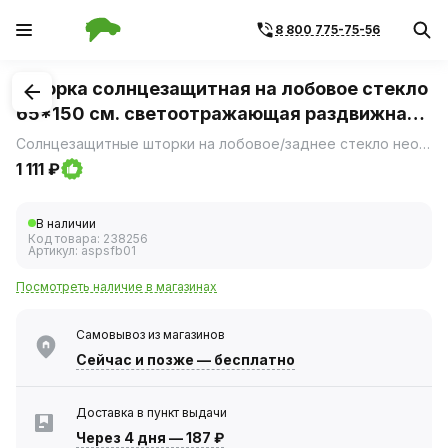
8 800 775-75-56
1
/
4
Шторка солнцезащитная на лобовое стекло
65*150 см. светоотражающая раздвижная
(AIRLINE)
Солнцезащитные шторки на лобовое/заднее стекло необходимы для блокировки попадания солнечных лучей со стороны лобового/заднего стекла в салон машины.Представляют собой полотно из фольгированного материала с механизмом автоматического складывания по принципу веера, с помощью пружины и лески.
1 111 ₽
В наличии
Код товара:
238256
Артикул:
aspsfb01
Посмотреть наличие в магазинах
Самовывоз из магазинов
Сейчас
и позже — бесплатно
Доставка в пункт выдачи
Через 4 дня
—
187 ₽