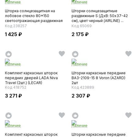
Наличие
Наличие
Шторка солнцезащитная на
Шторки солнцезащитные
лобовое стекло 80*150
раздвижные S (ДxВ: 50x37-42
светоотражающая раздвижная
см), цвет черный (AIRLINE) ...
(A...
Код 238257
Код 65069
1 425 ₽
2 175 ₽
Наличие
Наличие
Комплект каркасных шторок
Шторки каркасные передние
передних дверей LADA Niva
ВАЗ-2109-15 8 Voron (AZARD)
Travel (2шт.) (LECAR)
2шт
Код 418752
Код 423889
3 271 ₽
2 307 ₽
Наличие
Наличие
Комплект каркасных шторок
Шторки каркасные передние