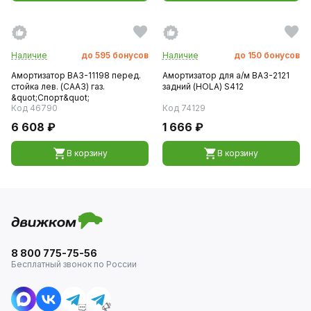
Наличие
до
595
бонусов
Наличие
до
150
бонусов
Амортизатор ВАЗ-11198 перед.
Амортизатор для а/м ВАЗ-2121
стойка лев. (СААЗ) газ.
задний (HOLA) S412
&quot;Спорт&quot;
Код 46790
Код 74129
6 608 ₽
1 666 ₽
В корзину
В корзину
8 800 775-75-56
Бесплатный звонок по России