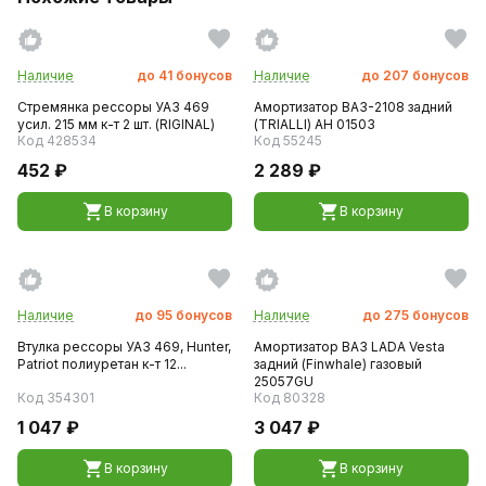
Наличие
до
41
бонусов
Наличие
до
207
бонусов
Стремянка рессоры УАЗ 469
Амортизатор ВАЗ-2108 задний
усил. 215 мм к-т 2 шт. (RIGINAL)
(TRIALLI) AH 01503
Код 428534
Код 55245
452 ₽
2 289 ₽
В корзину
В корзину
Наличие
до
95
бонусов
Наличие
до
275
бонусов
Втулка рессоры УАЗ 469, Hunter,
Амортизатор ВАЗ LADA Vesta
Patriot полиуретан к-т 12...
задний (Finwhale) газовый
25057GU
Код 354301
Код 80328
1 047 ₽
3 047 ₽
В корзину
В корзину