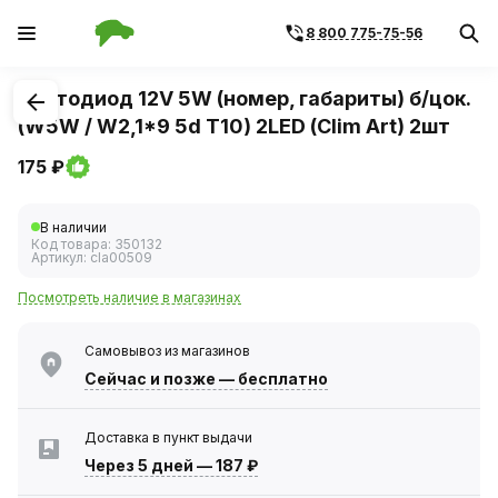
8 800 775-75-56
1
/
1
Светодиод 12V 5W (номер, габариты) б/цок.
(W5W / W2,1*9 5d T10) 2LED (Clim Art) 2шт
175 ₽
В наличии
Код товара:
350132
Артикул:
cla00509
Посмотреть наличие в магазинах
Самовывоз из магазинов
Сейчас
и позже — бесплатно
Доставка в пункт выдачи
Через 5 дней
—
187 ₽