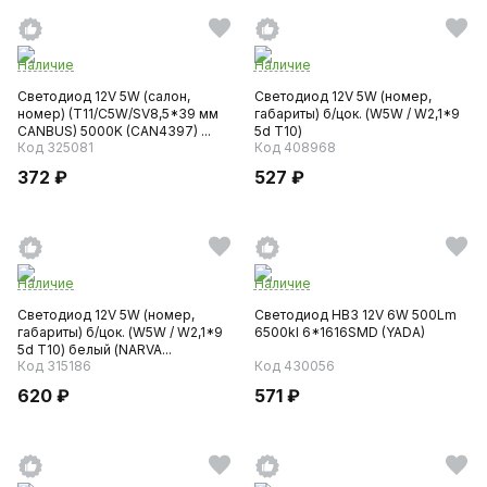
Наличие
Наличие
Светодиод 12V 5W (салон,
Светодиод 12V 5W (номер,
номер) (T11/C5W/SV8,5*39 мм
габариты) б/цок. (W5W / W2,1*9
CANBUS) 5000K (CAN4397) ...
5d T10)
Код 325081
Код 408968
372 ₽
527 ₽
Наличие
Наличие
Светодиод 12V 5W (номер,
Светодиод НB3 12V 6W 500Lm
габариты) б/цок. (W5W / W2,1*9
6500kl 6*1616SMD (YADA)
5d T10) белый (NARVA...
Код 315186
Код 430056
620 ₽
571 ₽