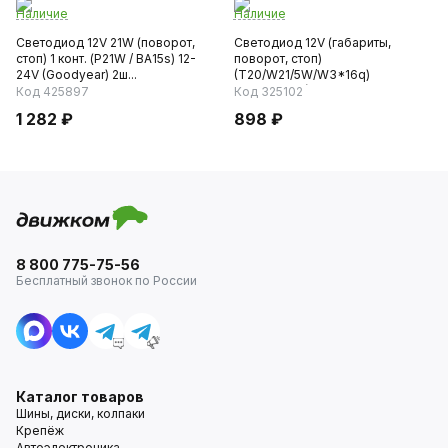
Наличие
Наличие
Светодиод 12V 21W (поворот,
Светодиод 12V (габариты,
стоп) 1 конт. (P21W / BA15s) 12-
поворот, стоп)
24V (Goodyear) 2ш...
(T20/W21/5W/W3*16q)
TP7811DRL (Xenite...
Код 425897
Код 325102
1 282 ₽
898 ₽
8 800 775-75-56
Бесплатный звонок по России
Каталог товаров
Шины, диски, колпаки
Крепёж
Автоэлектроника