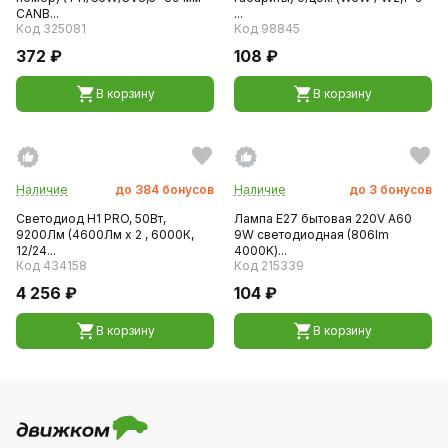
CANB...
...
Код 325081
Код 98845
372 ₽
108 ₽
В корзину
В корзину
Наличие
до
384
бонусов
Наличие
до
3
бонусов
Светодиод H1 PRO, 50Вт,
Лампа Е27 бытовая 220V А60
9200Лм (4600Лм x 2 , 6000К,
9W светодиодная (806lm
12/24...
4000K)...
Код 434158
Код 215339
4 256 ₽
104 ₽
В корзину
В корзину