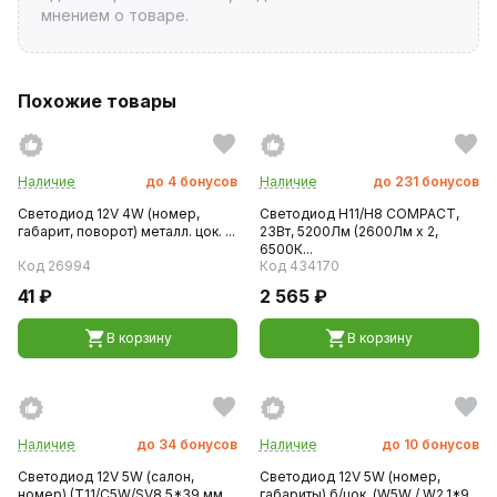
мнением о товаре.
Похожие товары
Наличие
до
4
бонусов
Наличие
до
231
бонусов
Светодиод 12V 4W (номер,
Светодиод H11/H8 COMPACT,
габарит, поворот) металл. цок. ...
23Вт, 5200Лм (2600Лм x 2,
6500К...
Код 26994
Код 434170
41 ₽
2 565 ₽
В корзину
В корзину
Наличие
до
34
бонусов
Наличие
до
10
бонусов
Светодиод 12V 5W (салон,
Светодиод 12V 5W (номер,
номер) (T11/C5W/SV8,5*39 мм
габариты) б/цок. (W5W / W2,1*9