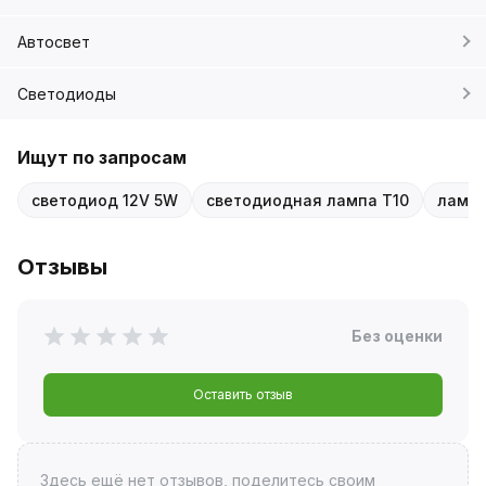
Автосвет
Светодиоды
Ищут по запросам
светодиод 12V 5W
светодиодная лампа T10
ламп
Отзывы
Без оценки
Оставить отзыв
Здесь ещё нет отзывов, поделитесь своим