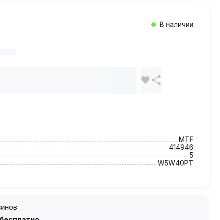
В наличии
MTF
414946
5
W5W40PT
зинов
 бесплатно