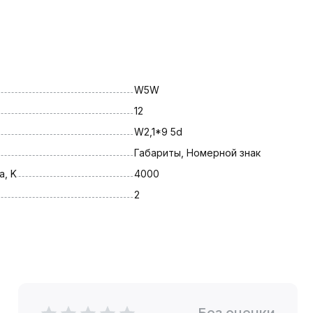
W5W
12
W2,1*9 5d
Габариты, Номерной знак
, K
4000
2