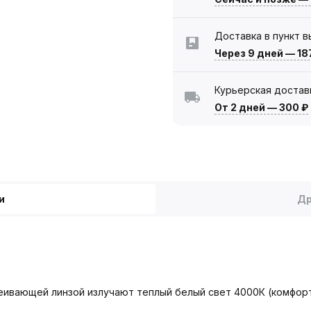
Доставка в пункт 
Через 9 дней
—
18
Курьерская достав
От 2 дней
—
300 ₽
и
Др
вающей линзой излучают теплый белый свет 4000К (комфортн