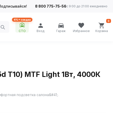
Подписывайся!
8 800 775-75-56
с 9:00 до 21:00 ежедневно
4%+ скидка
0
СТО
Вход
Гараж
Избранное
Корзина
d T10) MTF Light 1Вт, 4000К
фортная подсветка салона&#41;.