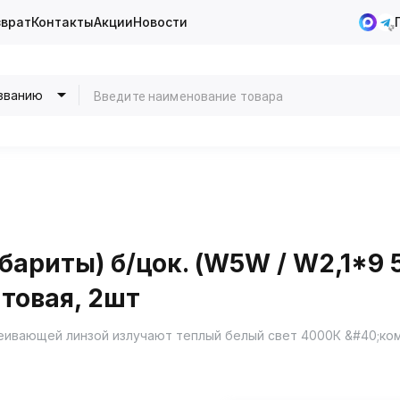
зврат
Контакты
Акции
Новости
званию
ариты) б/цок. (W5W / W2,1*9 5
товая, 2шт
ивающей линзой излучают теплый белый свет 4000К &#40;ком