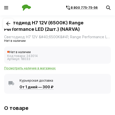
8 800 775-75-56
1
/
2
Светодиод H7 12V (6500K) Range
Performance LED (2шт.) (NARVA)
Светодиод H7 12V &#40;6500K&#41; Range Performance LED &#40;2шт.&#41; &#40;NARVA&#41;
Нет в наличии
Нет в наличии
Код товара:
243014
Артикул:
18033
Посмотреть наличие в магазинах
Курьерская доставка
От 1 дней
—
300 ₽
О товаре