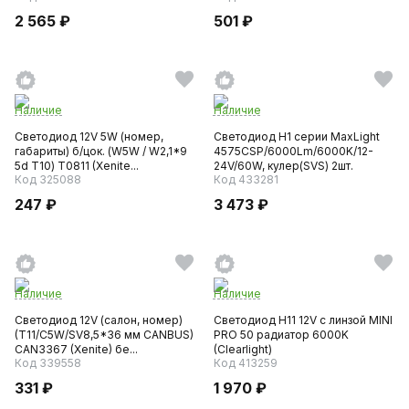
2 565 ₽
501 ₽
Наличие
Наличие
Светодиод 12V 5W (номер,
Светодиод H1 серии MaxLight
габариты) б/цок. (W5W / W2,1*9
4575CSP/6000Lm/6000K/12-
5d T10) T0811 (Xenite...
24V/60W, кулер(SVS) 2шт.
Код 325088
Код 433281
247 ₽
3 473 ₽
Наличие
Наличие
Светодиод 12V (салон, номер)
Светодиод H11 12V с линзой MINI
(T11/C5W/SV8,5*36 мм CANBUS)
PRO 50 радиатор 6000K
CAN3367 (Xenite) бе...
(Clearlight)
Код 339558
Код 413259
331 ₽
1 970 ₽