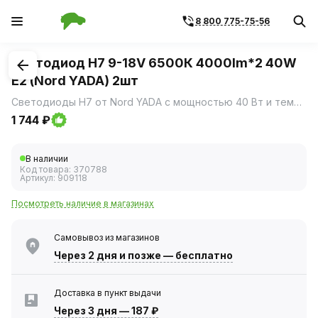
8 800 775-75-56
1
/
2
Светодиод H7 9-18V 6500К 4000lm*2 40W
E2 (Nord YADA) 2шт
Светодиоды Н7 от Nord YADA с мощностью 40 Вт и температурой цвета 6500К предназначены для использования в автомобильных фарах, обеспечивая яркое и эффективное освещение дороги.
1 744 ₽
В наличии
Код товара:
370788
Артикул:
909118
Посмотреть наличие в магазинах
Самовывоз из магазинов
Через 2 дня
и позже — бесплатно
Доставка в пункт выдачи
Через 3 дня
—
187 ₽